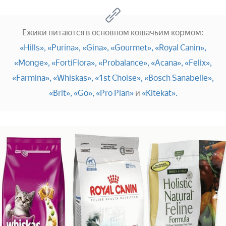
Ежики питаются в основном кошачьим кормом:
«Hills»,
«Purina»,
«Gina»,
«Gourmet»,
«Royal Canin»,
«Monge»,
«FortiFlora»,
«Probalance»,
«Acana»,
«Felix»,
«Farmina»,
«Whiskas»,
«1st Choise»,
«Bosch Sanabelle»,
«Brit»,
«Go»,
«Pro Plan»
и
«Kitekat».