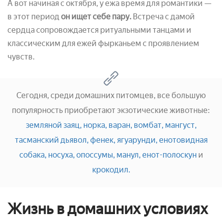
А вот начиная с октября, у ежа время для романтики —
в этот период
он ищет себе пару.
Встреча с дамой
сердца сопровождается ритуальными танцами и
классическим для ежей фырканьем с проявлением
чувств.
Сегодня, среди домашних питомцев, все большую
популярность приобретают экзотические животные:
земляной заяц,
норка,
варан,
вомбат,
мангуст,
тасманский дьявол,
фенек,
ягуарунди,
енотовидная
собака,
носуха,
опоссумы,
манул,
енот-полоскун
и
крокодил.
Жизнь в домашних условиях