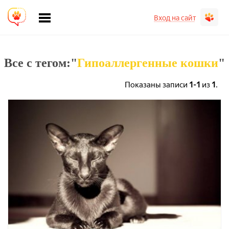
Вход на сайт
Все с тегом:"
Гипоаллергенные кошки
"
Показаны записи
1-1
из
1
.