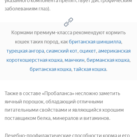
указанного компонента препятствует дистрофическим
заболеваниям глаз).
Кормами премиум-класса рекомендуют кормить
кошек таких пород, как
британская шиншилла
,
турецкая ангора
,
сиамский кот
,
оцикет
,
американская
короткошерстная кошка
,
манчкин
,
бирманская кошка
,
британская кошка
,
тайская кошка
.
Также в составе «Пробаланса» несложно заметить
яичный порошок, обладающий отличными
питательными свойствами и являющийся хорошим
поставщиком белка, минералов и витаминов.
Лечебно-профилактические способности корма и его