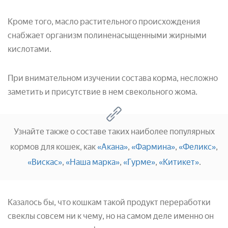
Кроме того, масло растительного происхождения
снабжает организм полиненасыщенными жирными
кислотами.
При внимательном изучении состава корма, несложно
заметить и присутствие в нем свекольного жома.
Узнайте также о составе таких наиболее популярных
кормов для кошек, как
«Акана»
,
«Фармина»
,
«Феликс»
,
«Вискас»
,
«Наша марка»
,
«Гурме»
,
«Китикет»
.
Казалось бы, что кошкам такой продукт переработки
свеклы совсем ни к чему, но на самом деле именно он