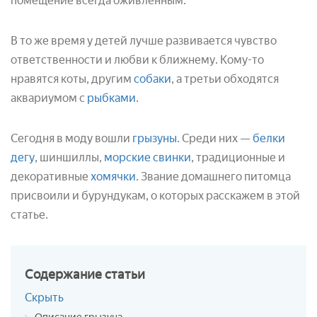
помещение всегда оживленным.
В то же время у детей лучше развивается чувство
ответственности и любви к ближнему. Кому-то
нравятся коты, другим
собаки
, а третьи обходятся
аквариумом с
рыбками
.
Сегодня в моду вошли
грызуны
. Среди них —
белки
дегу
, шиншиллы,
морские свинки
, традиционные и
декоративные
хомячки
. Звание домашнего питомца
присвоили и бурундукам, о которых расскажем в этой
статье.
Содержание
статьи
Скрыть