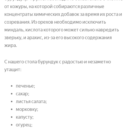
от кожуры, на которой собираются различные
концентраты химических добавок за время их роста и
созревания. Из орехов необходимо исключить
миндаль, кислота которого может сильно навредить
зверьку, и арахис, из-за его высокого содержания
жира.
С нашего стола бурундук с радостью и незаметно
утащит:
печенье;
сахар;
листья салата;
морковку;
капусту;
огурец;