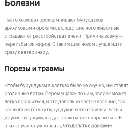
Болезни
Часто хозяева перекармливают бурундуков
арахисовыми орехами, вследствие чего животные
страдают от расстройства печени. Причина всему —
переизбыток жиров. С таким диагнозом лучше идти
сразу к ветеринару.
Порезы и травмы
Чтобы бурундукам в клетках было не скучно, им ставят
различные ветки. Перемещаясь по ним, зверек может
легко пораниться, и это довольно частое явление, так
как любопытства у бурундуков хоть отбавляй. Есть и
другие ситуации, когда грызун может пораниться. В
этих случаях нужно знать,
что делать с ранками: