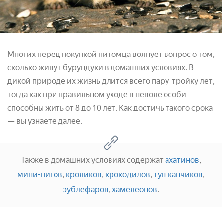
Многих перед покупкой питомца волнует вопрос о том,
сколько живут бурундуки в домашних условиях. В
дикой природе их жизнь длится всего пару-тройку лет,
тогда как при правильном уходе в неволе особи
способны жить от 8 до 10 лет. Как достичь такого срока
— вы узнаете далее.
Также в домашних условиях содержат
ахатинов
,
мини-пигов
,
кроликов
,
крокодилов
,
тушканчиков
,
эублефаров
,
хамелеонов
.