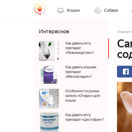
Кошки
Собаки
Интересное
»
Главная
Са
Как давать коту
препарат
со
«Левомицетин»?
Как давать кошкам
препарат
«Мелоксидил»?
Особенности ушных
капель «Отидез» для
кошек
Как давать коту
препарат «Цистофан»?