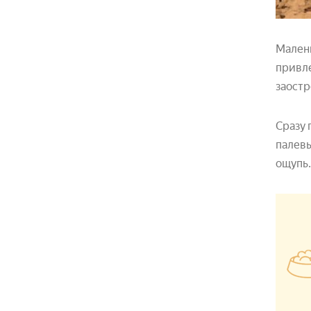
Малень
привле
заостр
Сразу 
палевы
ощупь.