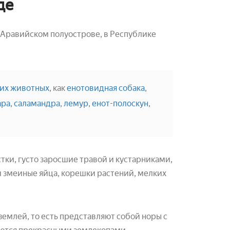
де
 Аравийском полуострове, в Республике
ких животных
, как
енотовидная собака
,
ара
,
саламандра
,
лемур
,
енот-полоскун
,
ки, густо заросшие травой и кустарниками,
ни змеиные яйца, корешки растений, мелких
землей, то есть представляют собой норы с