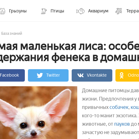
Грызуны
Птицы
Аквариум
Терр
База знаний
мая маленькая лиса: особ
держания фенека в домаш
Facebook
Twitter
Vkontakte
Odnok
Домашние питомцы давн
жизни. Предпочтения у 
привычных
собачек
,
ко
кого-то манит экзотика
животные, от
пауков
до 
зачастую не задумываютс