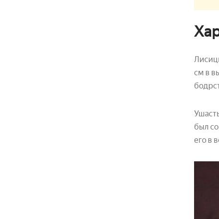
Хар
Лисицы
см в в
бодрст
Ушасты
был со
его в 