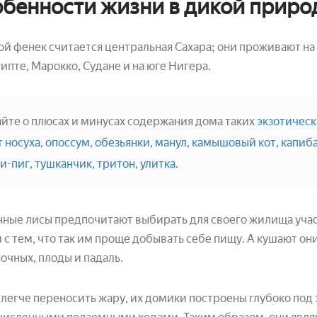
бенности жизни в дикой приро
й фенек считается центральная Сахара; они проживают на
гипте, Марокко, Судане и на юге Нигера.
айте о плюсах и минусах содержания дома таких
экзотичес
т носуха
,
опоссум
,
обезьянки
,
манул
,
камышовый кот
,
капиб
и-пиг
,
тушканчик
,
тритон
,
улитка
.
ные лисы предпочитают выбирать для своего жилища участ
и с тем, что так им проще добывать себе пищу. А кушают о
очных, плоды и падаль.
легче переносить жару, их домики построены глубоко под 