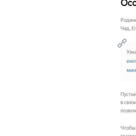
Осо
Родино
Чад, Е
Узн
ено
мин
Пустын
в связ
позвон
Чтобы 