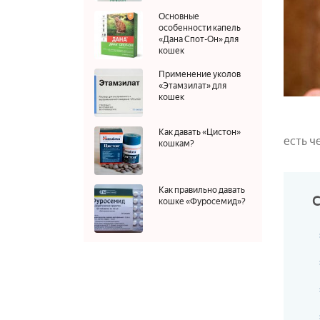
Основные
особенности капель
«Дана Спот-Он» для
кошек
Применение уколов
«Этамзилат» для
кошек
Как давать «Цистон»
есть ч
кошкам?
Как правильно давать
кошке «Фуросемид»?