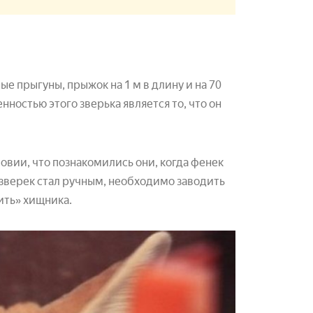
 прыгуны, прыжок на 1 м в длину и на 70
нностью этого зверька является то, что он
вии, что познакомились они, когда фенек
 зверек стал ручным, необходимо заводить
ить» хищника.