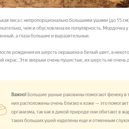
кая лиса с непропорционально большими ушами (до 15 см)
кательно, чем и обусловлена ее популярность. Мордочка у 
енный, а глаза большие и выразительные.
после рождения их шерсть окрашена в белый цвет, а неко
й окрас. Эти зверьки очень пушистые, их шерсть не очень 
Важно!
Большие ушные раковины помогают фенеку в те
них расположены очень близко к коже — это помогае
организма, так как в дикой природе они обитают в жа
таких больших ушей наделены еще и отменным слух