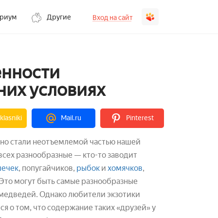
ариум
Другие
Вход на сайт
енности
них условиях
lasniki
Mail.ru
Pinterest
о стали неотъемлемой частью нашей
всех разнообразные — кто-то заводит
шечек
, попугайчиков,
рыбок
и
хомячков
,
. Это могут быть самые разнообразные
медведей. Однако любители экзотики
я о том, что содержание таких «друзей» у