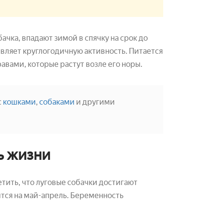
ачка, впадают зимой в спячку на срок до
являет круглогодичную активность. Питается
вами, которые растут возле его норы.
с
кошками
,
собаками
и другими
ь жизни
тить, что луговые собачки достигают
ится на май-апрель. Беременность