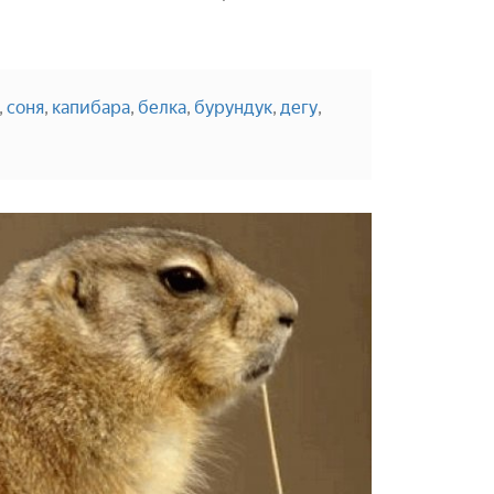
,
соня
,
капибара
,
белка
,
бурундук
,
дегу
,