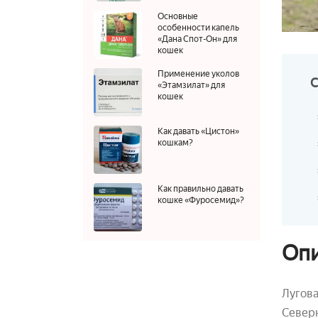
Основные
особенности капель
«Дана Спот-Он» для
кошек
Применение уколов
«Этамзилат» для
кошек
Как давать «Цистон»
кошкам?
Как правильно давать
кошке «Фуросемид»?
Опи
Лугова
Северн