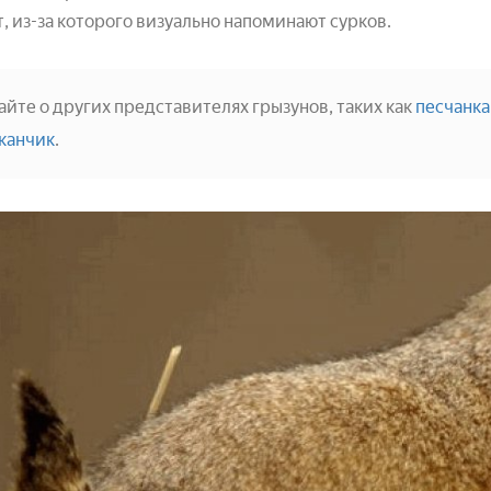
т, из-за которого визуально напоминают сурков.
айте о других представителях грызунов, таких как
песчанка
канчик
.