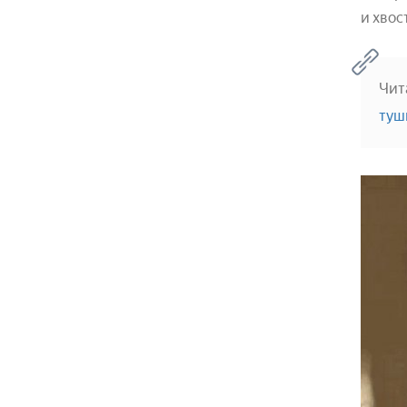
и хвос
Чит
туш