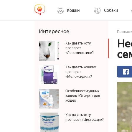
Кошки
Собаки
Интересное
»
Главная
Не
Как давать коту
препарат
се
«Левомицетин»?
Как давать кошкам
препарат
«Мелоксидил»?
Особенности ушных
капель «Отидез» для
кошек
Как давать коту
препарат «Цистофан»?