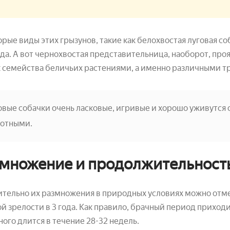
рые виды этих грызунов, такие как белохвостая луговая соб
да. А вот чернохвостая представительница, наоборот, про
 семейства беличьих растениями, а именно различными тра
овые собачки очень ласковые, игривые и хорошо уживутся 
отными.
множение и продолжительност
тельно их размножения в природных условиях можно отме
й зрелости в 3 года. Как правило, брачный период приход
ого длится в течение 28-32 недель.