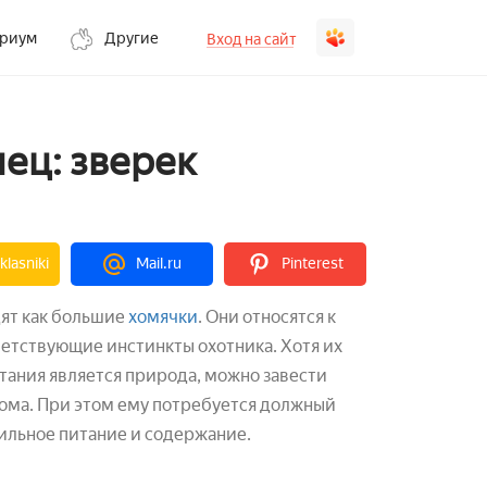
ариум
Другие
Вход на сайт
ец: зверек
lasniki
Mail.ru
Pinterest
ят как большие
хомячки
. Они относятся к
етствующие инстинкты охотника. Хотя их
ания является природа, можно завести
дома. При этом ему потребуется должный
ильное питание и содержание.