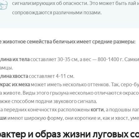
сигнализирующих об опасности. Это может быть лай и
сопровождаются различными позами.
е животное семейства беличьих имеет средние размеры:
лина их тела
составляет 30-35 см, а вес — 800-1400 г. Самк
амцы.
лина хвоста
составляет 4-11 см.
крас их меха
может иметь несколько оттенков. Так, серо-б
а животе. Виды этого грызуна несколько отличаются окрас
акже способом подачи звукового сигнала.
а передних конечностях расположены
когти
, а подошвы л
ши
имеют широкую форму, они короткие и, как и хвост, ум
актер и образ жизни луговых с