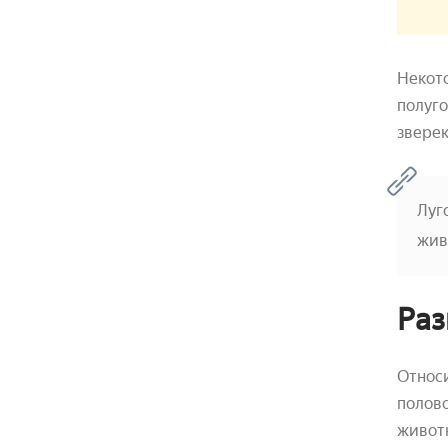
Некото
полуго
зверек
Луг
жив
Раз
Относи
полово
животн