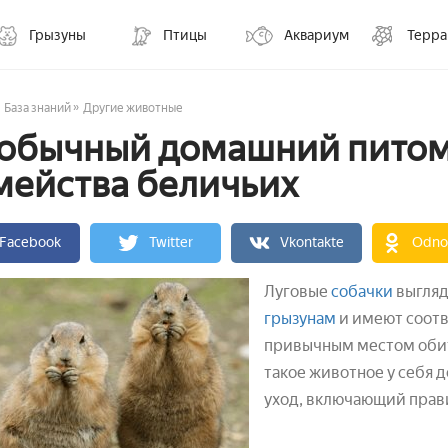
Грызуны
Птицы
Аквариум
Терр
»
База знаний
Другие животные
обычный домашний питом
мейства беличьих
Facebook
Twitter
Vkontakte
Odnok
Луговые
собачки
выгляд
грызунам
и имеют соотв
привычным местом обит
такое животное у себя 
уход, включающий прав