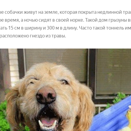
е собачки живут на земле, которая покрыта недлинной тра
е время, а ночью сидят в своей норке. Такой дом грызуны 
ать 15 см в ширину и 300 м в длину. Часто такой тоннель и
 расположено гнездо из травы.