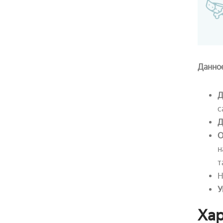
Данно
Д
с
Д
О
н
т
Н
У
Хар