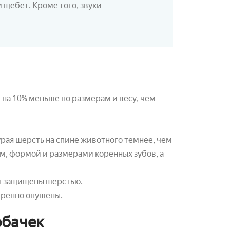
 щебет. Кроме того, звуки
и на 10% меньше по размерам и весу, чем
урая шерсть на спине животного темнее, чем
ом, формой и размерами коренных зубов, а
ап защищены шерстью.
еренно опушены.
обачек