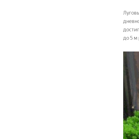
Луговы
дневно
достиг
до 5 м