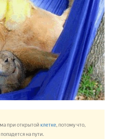
ома при открытой
клетке
, потому что,
 попадется на пути.