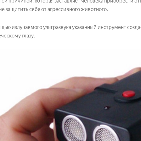
ой причиной, которая заставляет человека приобрести от
е защитить себя от агрессивного животного.
щью излучаемого ультразвука указанный инструмент созда
ческому глазу.