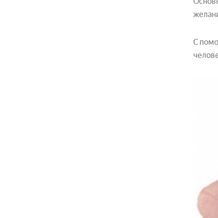
Основн
желани
С помо
челове