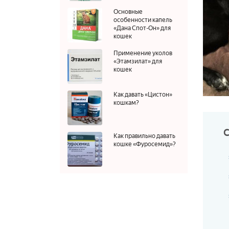
Основные
особенности капель
«Дана Спот-Он» для
кошек
Применение уколов
«Этамзилат» для
кошек
Как давать «Цистон»
кошкам?
Как правильно давать
кошке «Фуросемид»?