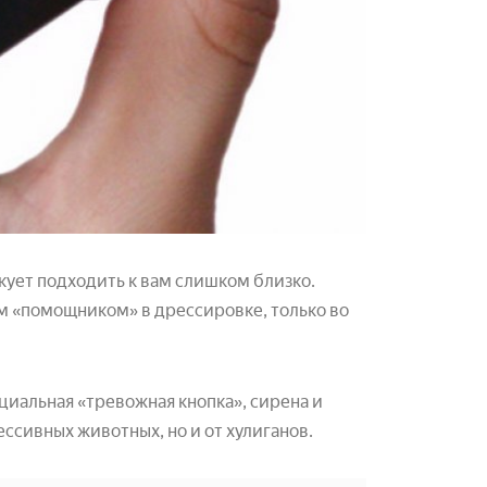
кует подходить к вам слишком близко.
им «помощником» в дрессировке, только во
циальная «тревожная кнопка», сирена и
ессивных животных, но и от хулиганов.