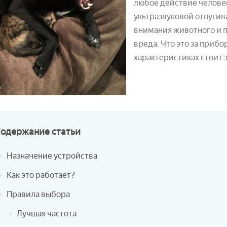
любое действие человек
ультразвуковой отпугив
внимания животного и п
вреда. Что это за прибор
характеристиках стоит 
Содержание
статьи
Назначение устройства
Как это работает?
Правила выбора
Лучшая частота