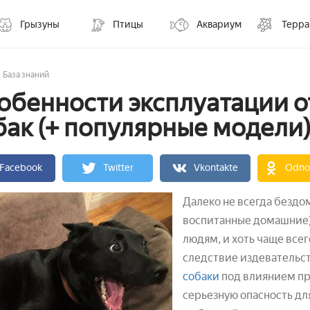
Грызуны
Птицы
Аквариум
Терр
База знаний
обенности эксплуатации о
бак (+ популярные модели)
Facebook
Twitter
Vkontakte
Odnok
Далеко не всегда безд
воспитанные домашние)
людям, и хоть чаще всег
следствие издевательст
собаки
под влиянием пр
серьезную опасность дл