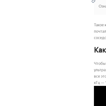
Озн
Такое 
почтал
соседс
Как
Чтобы 
ультра
все эт
кГц — 