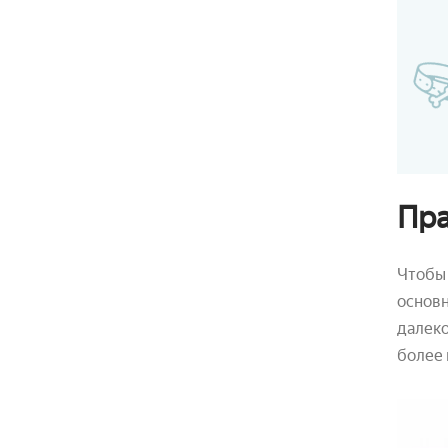
Пра
Чтобы 
основн
далеко
более 