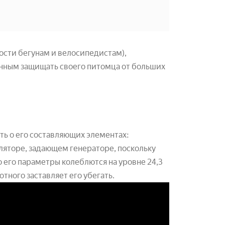
ости бегунам и велосипедистам),
нным защищать своего питомца от больших
ть о его составляющих элементах:
уляторе, задающем генераторе, поскольку
о его параметры колеблются на уровне 24,3
тного заставляет его убегать.