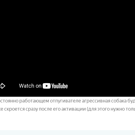
стоянно работающем отпугивателе агрессивная собака буд
е скроется сразу после его активации (для этого нужно то