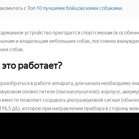
акомьтесь с
Топ 10 лучшими бойцовскими собаками
.
карманное устройство пригодится спортсменам (в особенн
ьонам и владельцам небольших собак, постоянно вынужде
ких собак.
 это работает?
разобраться в работе аппарата, для начала необходимо зна
звуковом оповестителе (пьезоизлучателе), корпусе, аккум
о вместе позволит создавать ультразвуковой сигнал (обычн
116,5 дБ), которое при направлении прибора в сторону живо