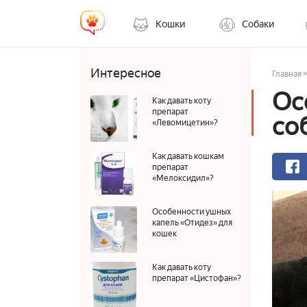
Кошки
Собаки
Интересное
»
Главная
Ос
Как давать коту
препарат
со
«Левомицетин»?
Как давать кошкам
препарат
«Мелоксидил»?
Особенности ушных
капель «Отидез» для
кошек
Как давать коту
препарат «Цистофан»?