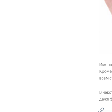
Именно
Кроме 
всем с
В неко
даже ф