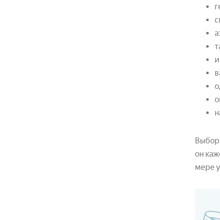
г
с
а
т
и
в
о
о
н
Выбор 
он каж
мере у