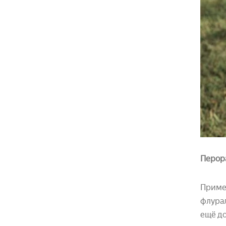
Перор
Примен
флурал
ещё до