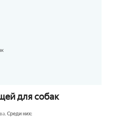
ак
щей для собак
ва.
Среди них: