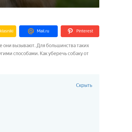
lasniki
Mail.ru
Pinterest
е они вызывают. Для большинства таких
гими способами. Как уберечь собаку от
Скрыть