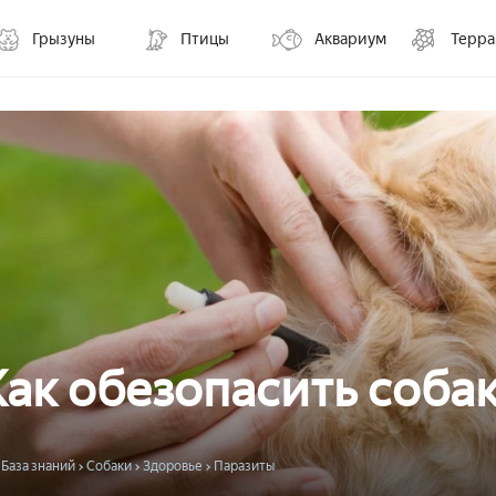
Грызуны
Птицы
Аквариум
Терр
Как обезопасить соба
База знаний
Собаки
Здоровье
Паразиты