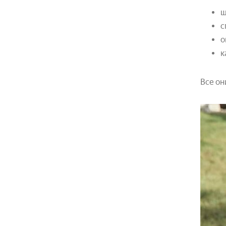
ш
с
о
к
Все он