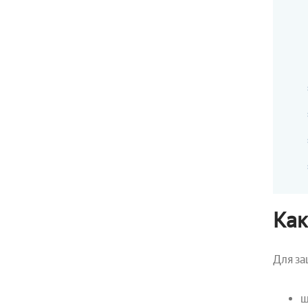
Как
Для з
ш