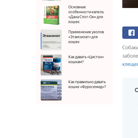
Основные
особенности капель
«Дана Спот-Он» для
кошек
Применение уколов
«Этамзилат» для
кошек
Собаки
заболе
Как давать «Цистон»
кошкам?
клеще
Как правильно давать
кошке «Фуросемид»?