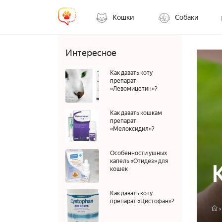
Кошки
Собаки
Интересное
Как давать коту
препарат
«Левомицетин»?
Как давать кошкам
препарат
«Мелоксидил»?
Особенности ушных
капель «Отидез» для
кошек
Как давать коту
препарат «Цистофан»?