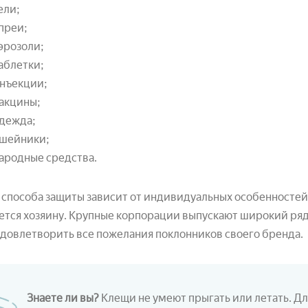
ели;
преи;
эрозоли;
аблетки;
нъекции;
акцины;
дежда;
шейники;
ародные средства.
способа защиты зависит от индивидуальных особенностей 
ется хозяину. Крупные корпорации выпускают широкий ряд
довлетворить все пожелания поклонников своего бренда.
Знаете ли вы?
Клещи не умеют прыгать или летать. Для