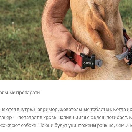
альные препараты
яются внутрь. Например, жевательные таблетки. Когда и
анер — попадает в кровь, напившийся ею клещ погибает. 
саждают собаке. Но они будут уничтожены раньше, чем инф