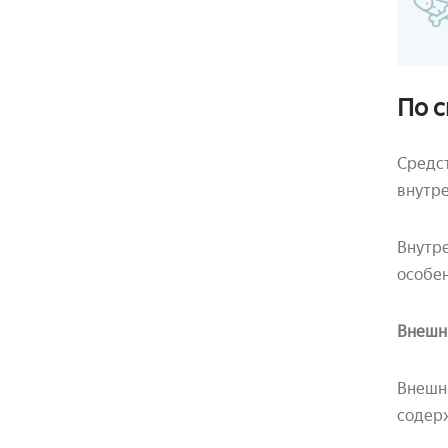
По 
Средст
внутре
Внутре
особен
Внешн
Внешни
содерж