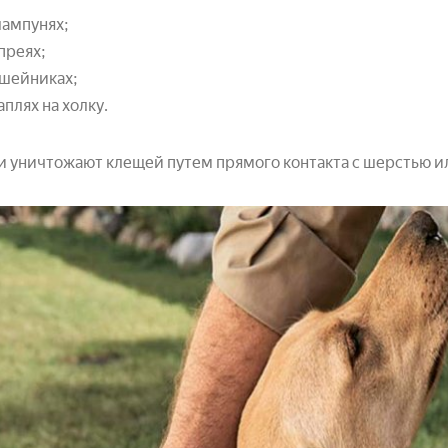
ампунях;
преях;
шейниках;
аплях на холку.
и уничтожают клещей путем прямого контакта с шерстью и