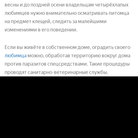
весны и до поздней осени владельцам четырёхлапых
любимцев нужно внимательно осматривать питомца
на предмет клещей, следить за малейшими
изменениями в его поведении.
Если вы живёте в собственном доме, оградить своего
любимца
можно, обработав территорию вокруг дома
против паразитов спецсредствами. Такие процедуры
проводят санитарно-ветеринарные службы.