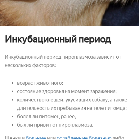
Инкубационный период
Инкубационный период пироплазмоза зависит от
нескольких факторов:
возраст животного;
состояние здоровья на момент заражения;
количество клещей, укусивших собаку, а также
длительность их пребывания на теле питомца;
болел ли питомец ранее;
был ли привит от пироплазмоза.
Щенки и
больные
или
ослабленные болезнью
либо