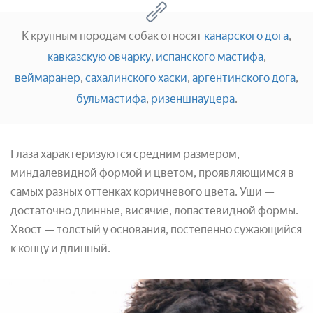
К крупным породам собак относят
канарского дога
,
кавказскую овчарку
,
испанского мастифа
,
веймаранер
,
сахалинского хаски
,
аргентинского дога
,
бульмастифа
,
ризеншнауцера
.
Глаза характеризуются средним размером,
миндалевидной формой и цветом, проявляющимся в
самых разных оттенках коричневого цвета. Уши —
достаточно длинные, висячие, лопастевидной формы.
Хвост — толстый у основания, постепенно сужающийся
к концу и длинный.