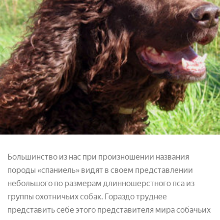
Большинство из нас при произношении названия
породы «спаниель» видят в своем представлении
небольшого по размерам длинношерстного пса из
группы охотничьих собак. Гораздо труднее
представить себе этого представителя мира собачьих