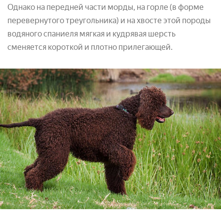
Однако на передней части морды, на горле (в форме
перевернутого треугольника) и на хвосте этой породы
водяного спаниеля мягкая и кудрявая шерсть
сменяется короткой и плотно прилегающей.