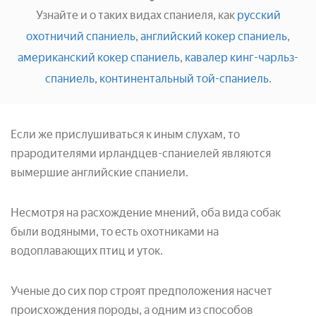
Узнайте и о таких видах спаниеля, как
русский
охотничий спаниель
,
английский кокер спаниель
,
американский кокер спаниель
,
кавалер кинг-чарльз-
спаниель
,
континентальный той-спаниель
.
Если же прислушиваться к иным слухам, то
прародителями ирландцев-спаниелей являются
вымершие английские спаниели.
Несмотря на расхождение мнений, оба вида собак
были водяными, то есть охотниками на
водоплавающих птиц и уток.
Ученые до сих пор строят предположения насчет
происхождения породы, а одним из способов