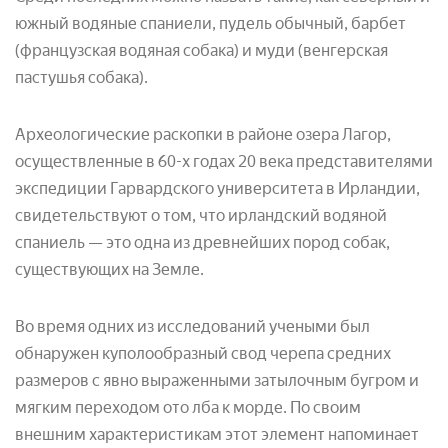
южный водяные спаниели, пудель обычный, барбет
(французская водяная собака) и муди (венгерская
пастушья собака).
Археологические раскопки в районе озера Лагор,
осуществленные в 60-х годах 20 века представителями
экспедиции Гарвардского университета в Ирландии,
свидетельствуют о том, что ирландский водяной
спаниель — это одна из древнейших пород собак,
существующих на Земле.
Во время одних из исследований учеными был
обнаружен куполообразный свод черепа средних
размеров с явно выраженными затылочным бугром и
мягким переходом ото лба к морде. По своим
внешним характеристикам этот элемент напоминает