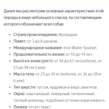
Далее мы рассмотрим основные характеристики этой
породы в виде небольшого списка, по составляющим
которого обозначают всех собак:
Страна происхождения:
Ирландия.
Помет:
от 3 до 8 щенков.
Международное название:
Irish Water Spaniel.
Продолжительность жизни:
от 10 до 14 лет.
Высота в холке (рост):
от 56 до 61 см (кобели), от
53 до 58 см (суки).
Масса тела:
от 25 до 30 кг (кобели), от 20 до 28 кг
(суки).
Тип шерсти:
густая, кудрявая в виде завитков.
Окрас:
каштановый, ливерный, печеночный,
теплый шоколад, подобные оттенки коричневого.
Линька:
отсутствует.