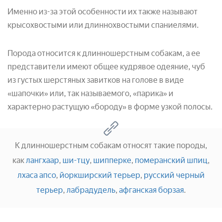
Именно из-за этой особенности их также называют
крысохвостыми или длиннохвостыми спаниелями.
Порода относится к длинношерстным собакам, а ее
представители имеют общее кудрявое одеяние, чуб
из густых шерстяных завитков на голове в виде
«шапочки» или, так называемого, «парика» и
характерно растущую «бороду» в форме узкой полосы.
К длинношерстным собакам относят такие породы,
как
лангхаар
,
ши-тцу
,
шипперке
,
померанский шпиц
,
лхаса апсо
,
йоркширский терьер
,
русский черный
терьер
,
лабрадудель
,
афганская борзая
.