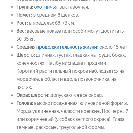
Группа
:
охотничья
, выставочная.
Помет
: в среднем 8 щенков.
Рост:
в пределах 68-73 см.
Вес:
весовые показатели особи могут достигать
30-35 кг.
Средняя
продолжительность жизни
:
около 15 лет.
Шерсть:
длинная, густая, гладкая на груди, боках,
конечностях. На лбу ниспадает прядями.
Короткий растительный покров наблюдается на
мордочке, в области вдоль позвоночника, на
пястях.
Окрас шерсти:
допускаются все окрасы.
Голова:
высоко посаженная, клиновидной формы.
Морда удлиненная, челюсти крепкие. Нос черный
или коричневый (у собак светлого окраса). Глаза
темные, раскосые, треугольной формы.