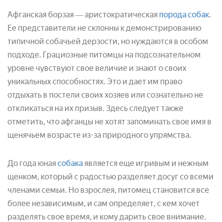
Афганская борзая ― аристократическая
порода собак
.
Ее представители не склонны к демонстрированию
типичной собачьей дерзости, но нуждаются в особом
подходе. Грациозные питомцы на подсознательном
уровне чувствуют свое величие и знают о своих
уникальных способностях. Это и дает им право
отдыхать в постели своих хозяев или сознательно не
откликаться на их призыв. Здесь следует также
отметить, что афганцы не хотят запоминать свое имя в
щенячьем возрасте из-за природного упрямства.
До года юная
собака
является еще игривым и нежным
щенком, который с радостью разделяет досуг со всеми
членами семьи. Но взрослея, питомец становится все
более независимым, и сам определяет, с кем хочет
разделять свое время, и кому дарить свое внимание.