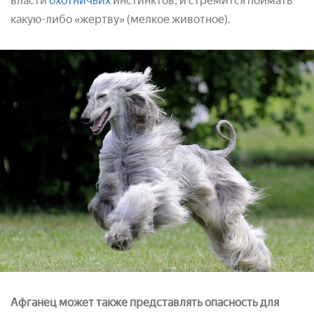
власти
охотничьих
инстинктов, и стремится поймать
какую-либо «жертву» (мелкое животное).
Афганец может также представлять опасность для