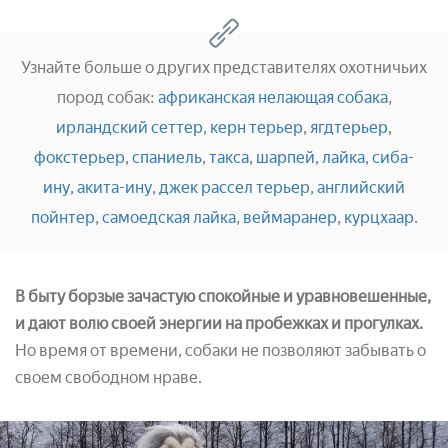
Узнайте больше о других представителях охотничьих
пород собак:
африканская нелающая собака
,
ирландский сеттер
,
керн терьер
,
ягдтерьер
,
фокстерьер
,
спаниель
,
такса
,
шарпей
,
лайка
,
сиба-
ину
,
акита-ину
,
джек рассел терьер
,
английский
пойнтер
,
самоедская лайка
,
веймаранер
,
курцхаар
.
В быту борзые зачастую спокойные и уравновешенные,
и дают волю своей энергии на пробежках и прогулках.
Но время от времени, собаки не позволяют забывать о
своем свободном нраве.