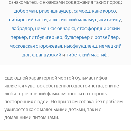
ознакомьтесь с нюансами содержания таких пород:
доберман
,
ризеншнауцер
,
самоед
,
кане корсо
,
сибирский хаски
,
аляскинский маламут
,
акита-ину
,
лабрадор
,
немецкая овчарка
,
стаффордширский
терьер
,
питбультерьер
,
бультерьер
и
ротвейлер
,
московская сторожевая
,
ньюфаундленд
,
немецкий
дог
,
французский
и
тибетский мастиф
.
Еще одной характерной чертой бульмастифов
является чувство собственного достоинства, они не
любят проявлений фамильярности со стороны
посторонних людей. Но при этом собака без проблем
уживается как с маленькими детьми, так и с
домашними питомцами.