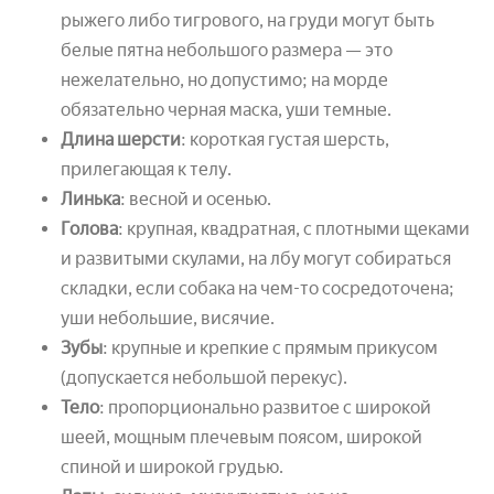
рыжего либо тигрового, на груди могут быть
белые пятна небольшого размера — это
нежелательно, но допустимо; на морде
обязательно черная маска, уши темные.
Длина шерсти
: короткая густая шерсть,
прилегающая к телу.
Линька
: весной и осенью.
Голова
: крупная, квадратная, с плотными щеками
и развитыми скулами, на лбу могут собираться
складки, если собака на чем-то сосредоточена;
уши небольшие, висячие.
Зубы
: крупные и крепкие с прямым прикусом
(допускается небольшой перекус).
Тело
: пропорционально развитое с широкой
шеей, мощным плечевым поясом, широкой
спиной и широкой грудью.