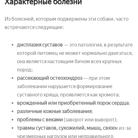
Характерные болезни
Из болезней, которым подвержены эти собаки, часто
встречаются следующие:
дисплазия суставов
— это патология, в результате
которой питомец не может нормально двигаться,
она является настоящим бичом всех крупных
пород;
рассекающий остеохондроз
— при этом
заболевании нарушается формирование
суставного хряща, проявляется как хромота;
врожденный или приобретенный порок сердца
;
различные кожные заболевания
;
проблемы с веками
(заворот или выворот);
травмы суставов, сухожилий, мышц, связо
к из-за
чрезмерных нагрузок или неправильного