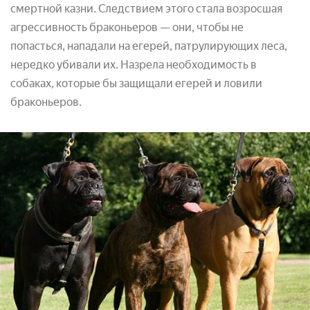
смертной казни. Следствием этого стала возросшая
агрессивность браконьеров — они, чтобы не
попасться, нападали на егерей, патрулирующих леса,
нередко убивали их. Назрела необходимость в
собаках, которые бы защищали егерей и ловили
браконьеров.