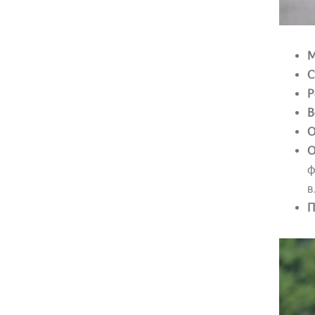
М
С
Р
В
О
О
ф
в
П