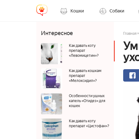
Кошки
Собаки
Интересное
»
Главная
Ум
Как давать коту
препарат
ух
«Левомицетин»?
Как давать кошкам
препарат
«Мелоксидил»?
Особенности ушных
капель «Отидез» для
кошек
Как давать коту
препарат «Цистофан»?