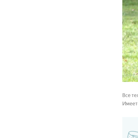
Все те
Имеетс