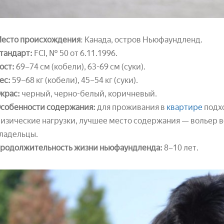
есто происхождения
: Канада, остров Ньюфаундленд.
тандарт:
FCI, № 50 от 6.11.1996.
ост:
69–74 см (кобели), 63-69 см (суки).
ес:
59–68 кг (кобели), 45–54 кг (суки).
крас:
черный, черно-белый, коричневый.
собенности содержания:
для проживания в
квартире
подх
изические нагрузки, лучшее место содержания — вольер в
ладельцы.
родолжительность жизни ньюфаундленда:
8–10 лет.