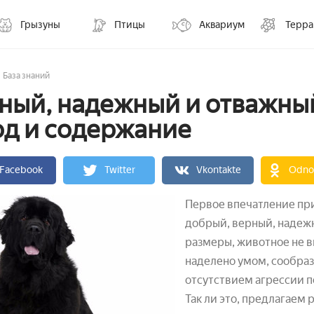
Грызуны
Птицы
Аквариум
Терр
База знаний
ный, надежный и отважны
од и содержание
Facebook
Twitter
Vkontakte
Odnok
Первое впечатление при
добрый, верный, надеж
размеры, животное не вы
наделено умом, сообра
отсутствием агрессии 
Так ли это, предлагаем 