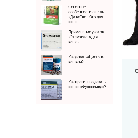
Основные
особенности капель
«Дана Спот-Он» для
кошек
Применение уколов
«Этамзилат» для
кошек
Как давать «Цистон»
кошкам?
Как правильно давать
кошке «Фуросемид»?