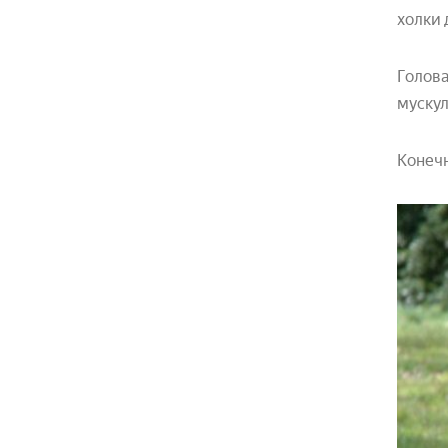
холки 
Голова
мускул
Конечн