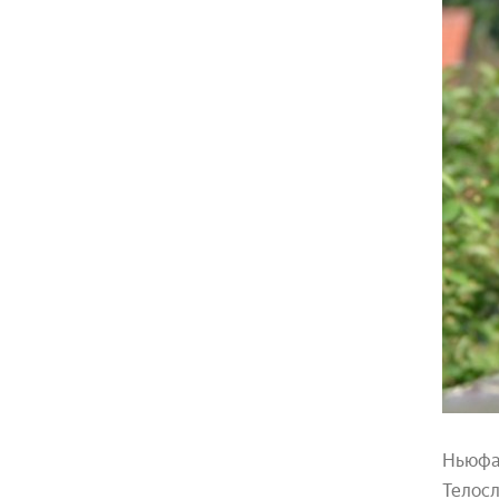
Ньюфа
Телосл