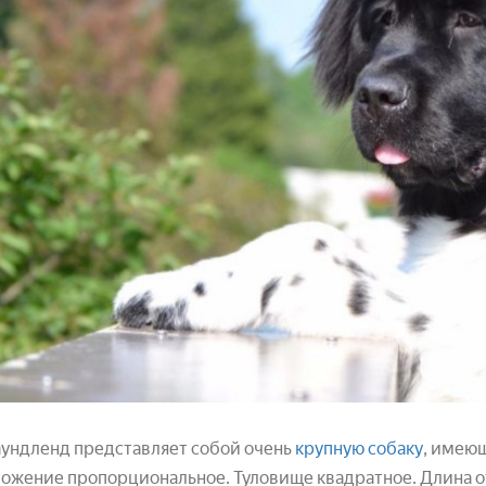
ундленд представляет собой очень
крупную собаку
, имею
ожение пропорциональное. Туловище квадратное. Длина от 