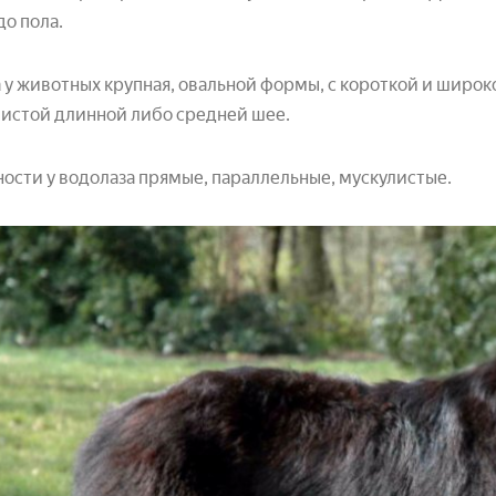
до пола.
 у животных крупная, овальной формы, с короткой и широк
истой длинной либо средней шее.
ости у водолаза прямые, параллельные, мускулистые.