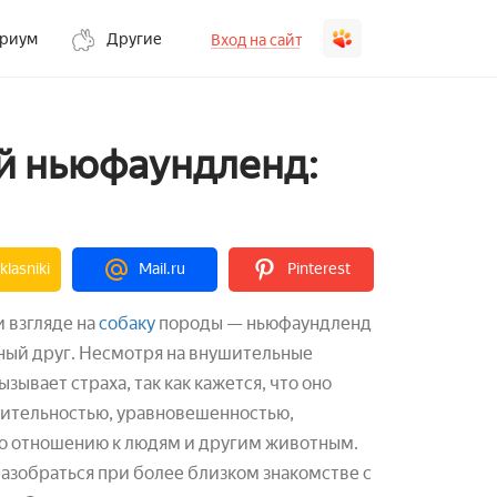
ариум
Другие
Вход на сайт
й ньюфаундленд:
lasniki
Mail.ru
Pinterest
 взгляде на
собаку
породы — ньюфаундленд
ный друг. Несмотря на внушительные
зывает страха, так как кажется, что оно
зительностью, уравновешенностью,
по отношению к людям и другим животным.
разобраться при более близком знакомстве с