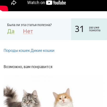
Была ли эта статья полезна?
31
раз уже
Да
Нет
помогла
Породы кошек
Дикие кошки
Возможно, вам понравится