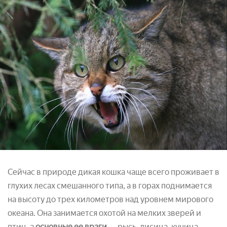
Сейчас в природе дикая кошка чаще всего проживает в
глухих лесах смешанного типа, а в горах поднимается
на высоту до трех километров над уровнем мирового
океана. Она занимается охотой на мелких зверей и
птиц, а
основные ее враги
— рысь, лисица, куница,