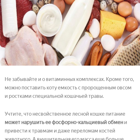
Не забывайте и о витаминных комплексах. Кроме того,
можно поставить коту емкость с пророщенным овсом
и ростками специальной кошачьей травы.
Учтите, что несвойственное лесной кошке питание
может нарушить ее фосфорно-кальциевый обмен
и
привести к травмам и даже переломам костей
животного. А внушительная его масса еще больше