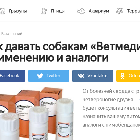
Грызуны
Птицы
Аквариум
Терр
База знаний
к давать собакам «Ветмед
именению и аналоги
Facebook
Twitter
Vkontakte
Odnok
От болезней сердца стра
четвероногие друзья —
будет консультация вет
назначить вашему пито
аналоги с пимобендано