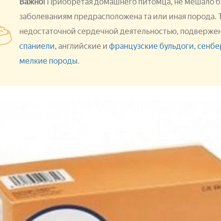
Важно!
Приобретая домашнего питомца, не мешало бы
заболеваниям предрасположена та или иная порода. Т
недостаточной сердечной деятельностью, подверже
спаниели,
английские и
французские бульдоги,
сенбе
мелкие породы
.