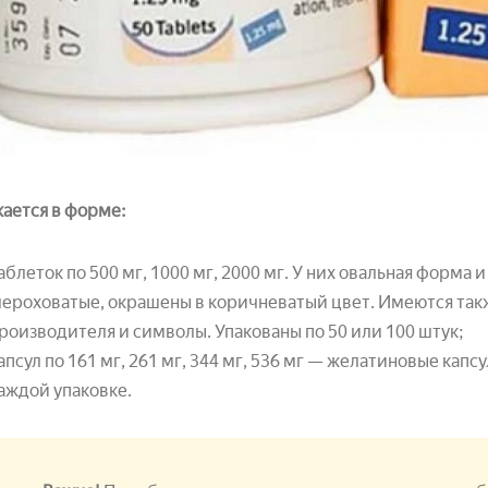
ается в форме:
аблеток по 500 мг, 1000 мг, 2000 мг. У них овальная форма
ероховатые, окрашены в коричневатый цвет. Имеются такж
роизводителя и символы. Упакованы по 50 или 100 штук;
апсул по 161 мг, 261 мг, 344 мг, 536 мг — желатиновые капс
аждой упаковке.