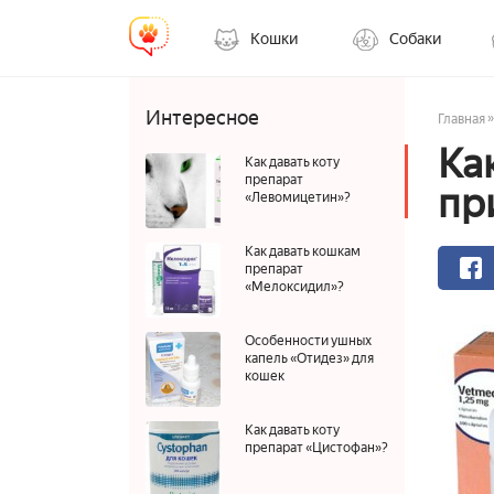
Кошки
Собаки
Интересное
»
Главная
Ка
Как давать коту
препарат
пр
«Левомицетин»?
Как давать кошкам
препарат
«Мелоксидил»?
Особенности ушных
капель «Отидез» для
кошек
Как давать коту
препарат «Цистофан»?