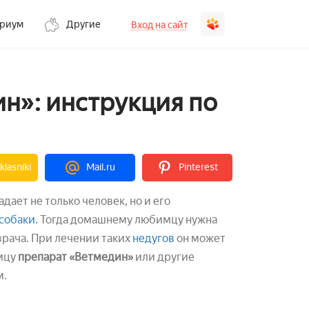
ариум
Другие
Вход на сайт
ин»: инструкция по
lasniki
Mail.ru
Pinterest
дает не только человек, но и его
собаки.
Тогда домашнему любимцу нужна
врача. При лечении таких
недугов
он может
мцу
препарат «Ветмедин»
или другие
м.