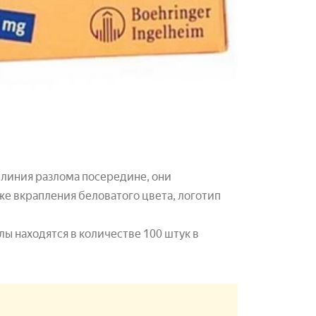
 и линия разлома посередине, они
е вкрапления беловатого цвета, логотип
улы находятся в количестве 100 штук в