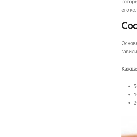
которы
его ко
Сос
Основн
зависи
Каждая
5
1
2