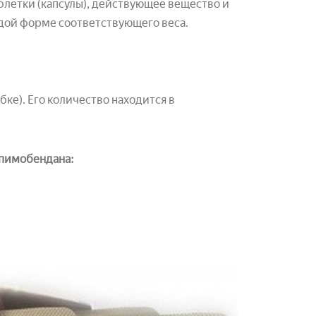
аблетки (капсулы), действующее вещество и
ждой форме соответствующего веса.
ке). Его количество находится в
 пимобендана: