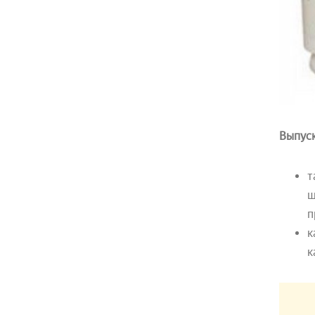
Выпуск
т
ш
п
к
к