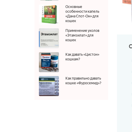
Основные
особенности капель
«Дана Спот-Он» для
кошек
Применение уколов
«Этамзилат» для
кошек
Как давать «Цистон»
кошкам?
Как правильно давать
кошке «Фуросемид»?