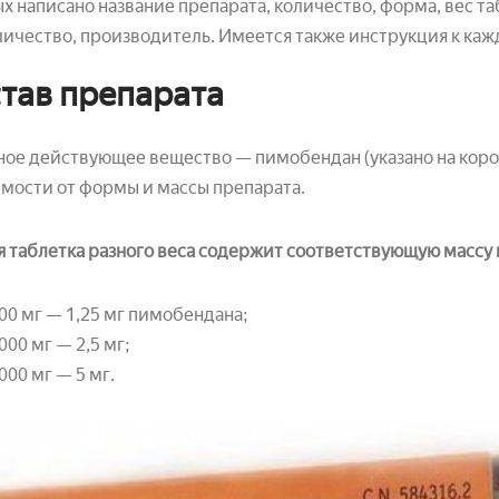
х написано название препарата, количество, форма, вес т
личество, производитель. Имеется также инструкция к ка
тав препарата
ое действующее вещество — пимобендан (указано на короб
мости от формы и массы препарата.
 таблетка разного веса содержит соответствующую массу
00 мг — 1,25 мг пимобендана;
000 мг — 2,5 мг;
000 мг — 5 мг.