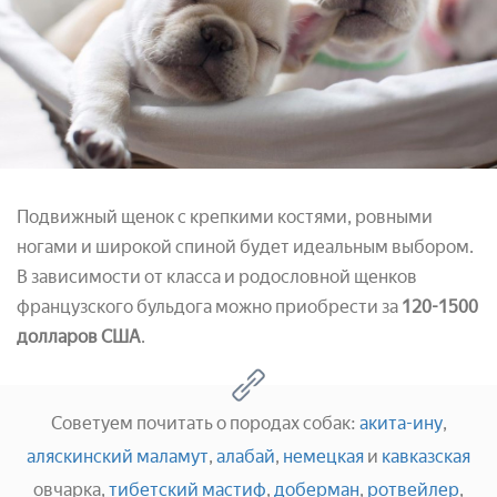
Подвижный щенок с крепкими костями, ровными
ногами и широкой спиной будет идеальным выбором.
В зависимости от класса и родословной щенков
французского бульдога можно приобрести за
120-1500
долларов США
.
Советуем почитать о породах собак:
акита-ину
,
аляскинский маламут
,
алабай
,
немецкая
и
кавказская
овчарка,
тибетский мастиф
,
доберман
,
ротвейлер
,