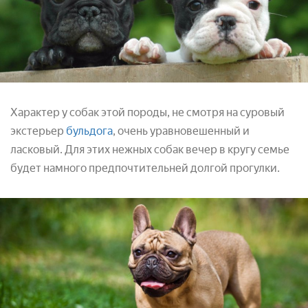
Характер у собак этой породы, не смотря на суровый
экстерьер
бульдога
, очень уравновешенный и
ласковый. Для этих нежных собак вечер в кругу семье
будет намного предпочтительней долгой прогулки.