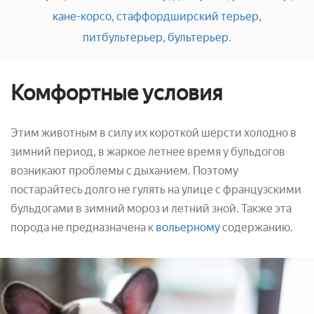
кане-корсо
,
стаффордширский терьер
,
питбультерьер
,
бультерьер
.
Комфортные условия
Этим животным в силу их короткой шерсти холодно в
зимний период, в жаркое летнее время у бульдогов
возникают проблемы с дыханием. Поэтому
постарайтесь долго не гулять на улице с французскими
бульдогами в зимний мороз и летний зной. Также эта
порода не предназначена к
вольерному
содержанию.