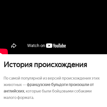
История происхождения
По самой популярной из версий происхождения этих
животных —
французские бульдоги произошли от
английских
, которые были бойцовыми собаками
малого формата.