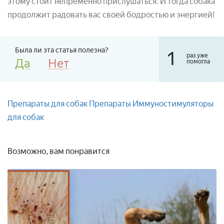
этому стоит непременно прислушаться. И тогда собака
продолжит радовать вас своей бодростью и энергией!
Была ли эта статья полезна?
1
раз уже
Да
Нет
помогла
Препараты для собак
Препараты
Иммуностимуляторы
для собак
Возможно, вам понравится