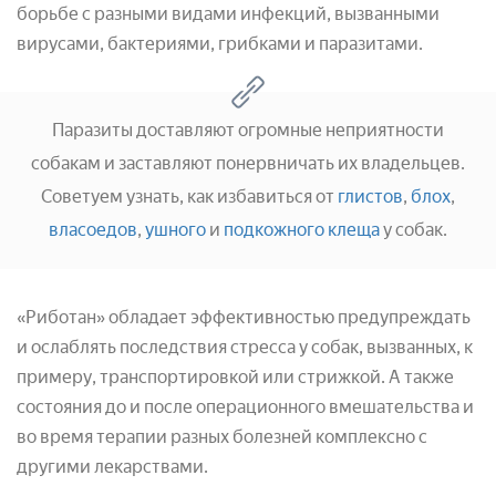
борьбе с разными видами инфекций, вызванными
вирусами, бактериями, грибками и паразитами.
Паразиты доставляют огромные неприятности
собакам и заставляют понервничать их владельцев.
Советуем узнать, как избавиться от
глистов
,
блох
,
власоедов
,
ушного
и
подкожного клеща
у собак.
«Риботан» обладает эффективностью предупреждать
и ослаблять последствия стресса у собак, вызванных, к
примеру, транспортировкой или стрижкой. А также
состояния до и после операционного вмешательства и
во время терапии разных болезней комплексно с
другими лекарствами.