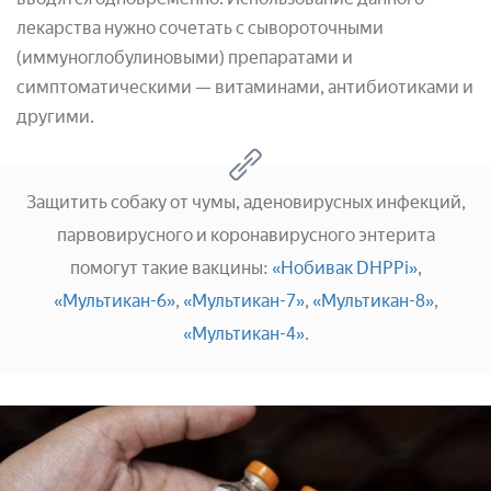
лекарства нужно сочетать с сывороточными
(иммуноглобулиновыми) препаратами и
симптоматическими — витаминами, антибиотиками и
другими.
Защитить собаку от чумы, аденовирусных инфекций,
парвовирусного и коронавирусного энтерита
помогут такие вакцины:
«Нобивак DHPPi»
,
«Мультикан-6»
,
«Мультикан-7»
,
«Мультикан-8»
,
«Мультикан-4»
.