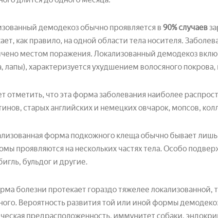
изованный демодекоз обычно проявляется в
90% случаев
за
ает, как правило, на одной области тела носителя. Забол
чено местом поражения. Локализованный демодекоз включ
, лапы), характеризуется ухудшением волосяного покрова,
т отметить, что эта форма заболевания наиболее распрост
инов, старых английских и немецких овчарок, мопсов, колл
ализованная форма подкожного клеща обычно бывает лишь
мы проявляются на нескольких частях тела. Особо подвер
 бигль, бульдог и другие.
рма болезни протекает гораздо тяжелее локализованной, т
ого. Вероятность развития той или иной формы демодекоз
ческая предрасположенность, иммунитет собаки, эндокри