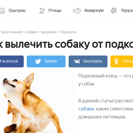
Грызуны
Птицы
Аквариум
Терр
»
»
»
База знаний
Собаки
Здоровье
Паразиты
к вылечить собаку от под
Facebook
Twitter
Vkontakte
Odnok
Подкожный клещ — это 
у собак.
В данной статье рассмо
собаки
, какие симптомы
домашних питомцев.