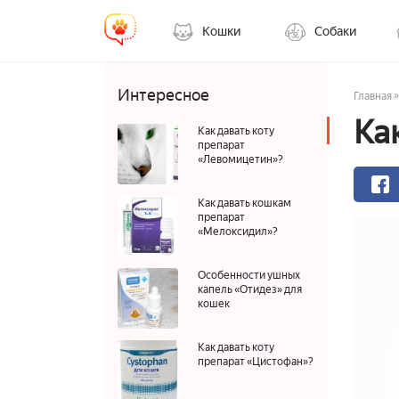
Кошки
Собаки
Интересное
»
Главная
Ка
Как давать коту
препарат
«Левомицетин»?
Как давать кошкам
препарат
«Мелоксидил»?
Особенности ушных
капель «Отидез» для
кошек
Как давать коту
препарат «Цистофан»?