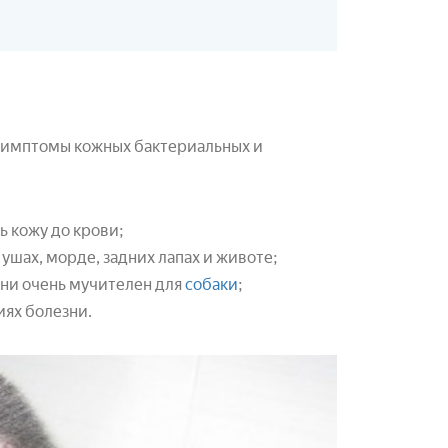
симптомы кожных бактериальных и
ь кожу до крови;
 ушах, морде, задних лапах и животе;
зни очень мучителен для
собаки
;
иях болезни.