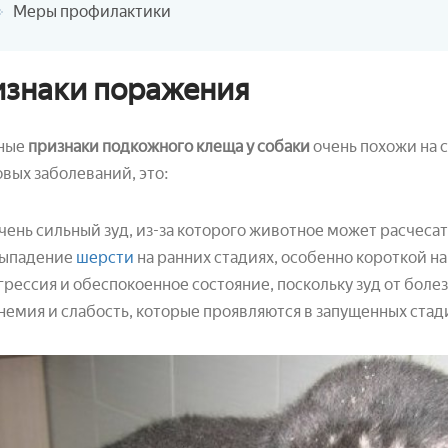
Меры профилактики
знаки поражения
ные
признаки подкожного клеща у собаки
очень похожи на 
вых заболеваний, это:
чень сильный зуд, из-за которого животное может расчесат
ыпадение
шерсти
на ранних стадиях, особенно короткой на
грессия и обеспокоенное состояние, поскольку зуд от боле
немия и слабость, которые проявляются в запущенных стад