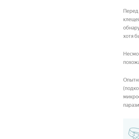
Перед
клещей
обнару
хотя б
Несмот
похожа
Опытны
(подко
микро
парази