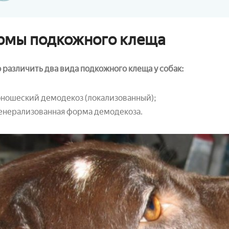
рмы подкожного клеща
различить два вида подкожного клеща у собак:
ношеский демодекоз (локализованный);
енерализованная форма демодекоза.