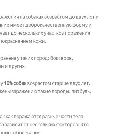
ражения на собаках возрастом до двух лет и
евание имеет доброкачественную форму и
ает до нескольких участков поражения
 покраснением кожи.
ранена у таких пород: боксеров,
и и других.
 у
10% собак
возрастом старше двух лет.
жены заражению такие породы: питбуль,
ак как поражаются разные части тела
а зависит от нескольких факторов. Это
нные заболевания.