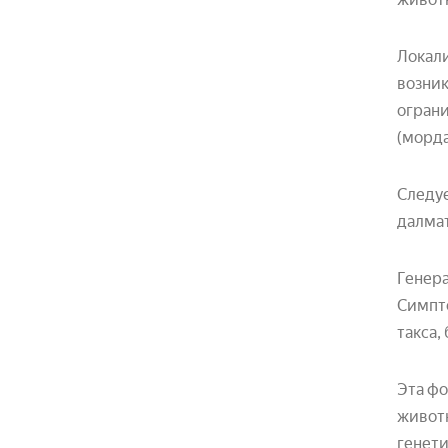
Локал
возник
ограни
(морда
Следуе
далмат
Генер
Симпто
такса,
Эта фо
животн
генети