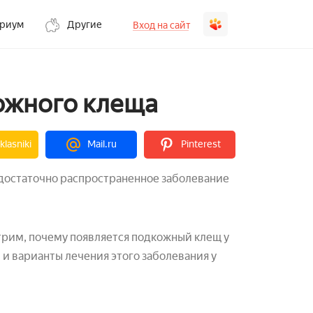
ариум
Другие
Вход на сайт
кожного клеща
lasniki
Mail.ru
Pinterest
достаточно распространенное заболевание
трим, почему появляется подкожный клещ у
 и варианты лечения этого заболевания у