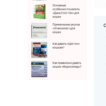
Основные
особенности капель
«Дана Спот-Он» для
кошек
Применение уколов
«Этамзилат» для
кошек
Как давать «Цистон»
кошкам?
Как правильно давать
кошке «Фуросемид»?