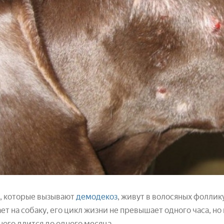
, которые вызывают
демодекоз
, живут в волосяных фоллик
ет на собаку, его цикл жизни не превышает одного часа, н
ого длится до одного месяца.