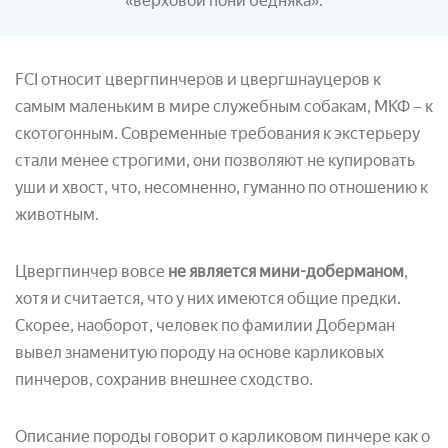
«верховой пони бедняка».
FCI относит цвергпинчеров и цвергшнауцеров к
самым маленьким в мире служебным собакам, МКФ – к
скотогонным. Современные требования к экстерьеру
стали менее строгими, они позволяют не купировать
уши и хвост, что, несомненно, гуманно по отношению к
животным.
Цвергпинчер вовсе
не является мини-доберманом
,
хотя и считается, что у них имеются общие предки.
Скорее, наоборот, человек по фамилии Доберман
вывел знаменитую породу на основе карликовых
пинчеров, сохранив внешнее сходство.
Описание породы говорит о карликовом пинчере как о