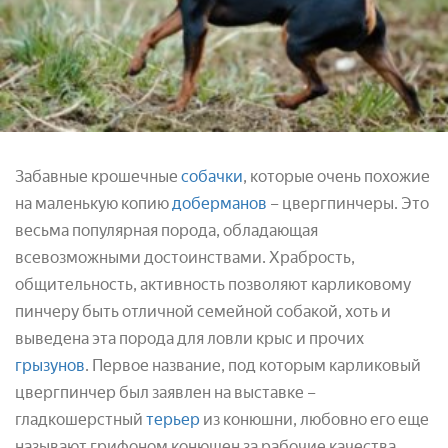
Забавные крошечные
собачки
, которые очень похожие
на маленькую копию
доберманов
– цвергпинчеры. Это
весьма популярная порода, обладающая
всевозможными достоинствами. Храбрость,
общительность, активность позволяют карликовому
пинчеру быть отличной семейной собакой, хоть и
выведена эта порода для ловли крыс и прочих
грызунов
. Первое название, под которым карликовый
цвергпинчер был заявлен на выставке –
гладкошерстный
терьер
из конюшни, любовно его еще
называют грифоном конюшен за рабочие качества.