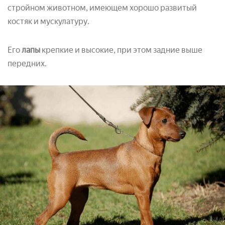
стройном животном, имеющем хорошо развитый
костяк и мускулатуру.
Его
лапы
крепкие и высокие, при этом задние выше
передних.