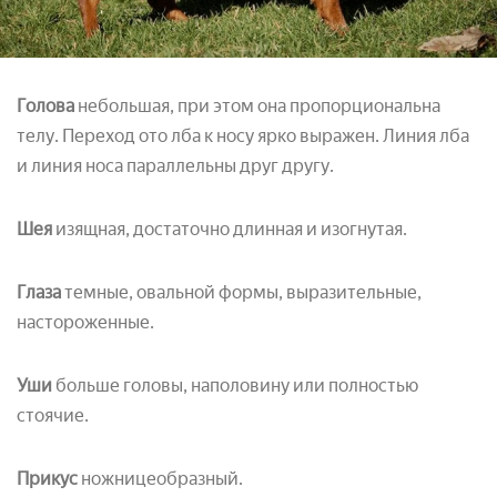
Голова
небольшая, при этом она пропорциональна
телу. Переход ото лба к носу ярко выражен. Линия лба
и линия носа параллельны друг другу.
Шея
изящная, достаточно длинная и изогнутая.
Глаза
темные, овальной формы, выразительные,
настороженные.
Уши
больше головы, наполовину или полностью
стоячие.
Прикус
ножницеобразный.