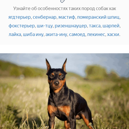
Узнайте об особенностях таких пород собак как
ягдтерьер
,
сенбернар
,
мастиф
,
померанский шпиц
,
фокстерьер
,
ши-тцу
,
ризеншнауцер
,
такса
,
шарпей
,
лайка
,
шиба ину
,
акита-ину
,
самоед
,
пекинес
,
хаски
.