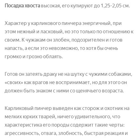
Посадка хвоста
высокая, его купируют до 1,25-2,05 см.
Характер у карликового пинчера энергичный, при
этом нежный и ласковый, но это только по отношению к
своим. К чужакам он злобен, подозрителен и готов
напасть, а если это невозможно, то хотя бы очень
громко и грозно облаять.
Готов он затеять драку не на шутку с чужими собаками,
«своих» как врагов не воспринимает, но для этого он
должен быть знаком с ними со щенячьего возраста.
Карликовый пинчер выведен как сторож и охотник на
мелких юрких тварей, ничего удивительного, что
характеристика его породы содержит такие черты:
агрессивность, отвага, злобность, быстрая реакция и