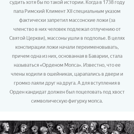
судить хотя бы по такой истории. Когда в 1738 году
папа Римский Климент XII специальным указом
фактически запретил массонские ложи (за
членство в них человек подлежал отлучению от
Святой Церкви), массоны ушли в подполье. В целях
конспирации ложи начали переименовывать,
причем одна из них, основанная в Баварии, стала
называться «Орденом Мопса». Известно, что ее
члены ходили в ошейниках, царапались в двери и
громко лаяли друг на друга. А для вступления в
Орден кандидат должен был поцеловать под хвост
символическую фигурку мопса.