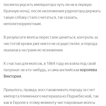
посмела укусить императора чуть ли не в первую
брачную ночь), после низложения узурпатора держать
такую собаку стало считаться, так сказать,
неполиткорректным.
В результате мопсы перестали цениться, контроль за
чистотой крови уже никто не осуществлял, и порода
оказалась на грани исчезновения.
К счастью для мопсов, в 1864 году их взяла под свой
патронат не кто-нибудь, а сама английская
королева
Виктория
.
Пришлось, правда, восстанавливать породу за счет
импорта племенного материала из Поднебесной, так
как в Европе к этому моменту чистокровные мопсы