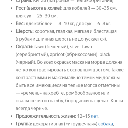
Страна:
Китай (патронаж — Великобритания).
Рост (высота в холке):
для кобелей — 30–35 см,
для сук — 25–30 см.
Вес:
для кобелей — 8–10 кг, для сук — 6–8 кг.
Шерсть:
короткая, гладкая, мягкая и блестящая
(грубая и длинная шерсть не допускается).
Окрасы:
fawn (бежевый), silver fawn
(серебристый), apricot (абрикосовый), black
(черный). Во всех окрасах маска на морде должна
четко контрастировать с основным цветом. Также
контрастными и максимально темными должны
быть все имеющиеся на тельце мопса отметины
— «ремень» на хребте, ромбообразное или
овальное пятно на лбу, бородавки на щеках. Когти
всегда черные.
Продолжительность жизни:
12–15
лет
.
Группа:
декоративная («игрушечная»)
собака
,