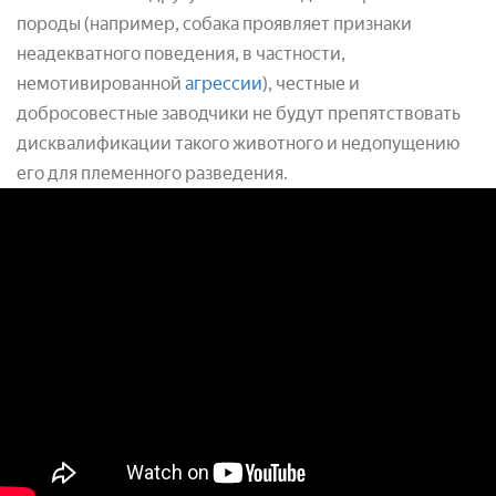
породы (например, собака проявляет признаки
неадекватного поведения, в частности,
немотивированной
агрессии
), честные и
добросовестные заводчики не будут препятствовать
дисквалификации такого животного и недопущению
его для племенного разведения.