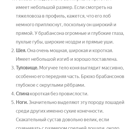
имеет небольшой размер. Если смотреть на
тяжеловоза в профиль, кажется, что его лоб
немного приплюснут, поскольку он широкий и
прямой. У брабансона огромные и глубокие глаза,
пухлые губы, широкие ноздри и прямые уши.
Шея.
Она очень мощная, широкая и короткая.
Имеет небольшой изгиб и хорошо поставлена.
Туловище.
Могучее тело коня выглядит массивно,
особенно его передняя часть. Брюхо брабансонов
глубокое с округлыми рёбрами.
Спина
короткая без провислости.
Ноги.
Значительно выделяют эту породу лошадей
среди других именно сухие конечности.
Скакательный сустав довольно велик, если
сравнивать с размером средней лошади, около