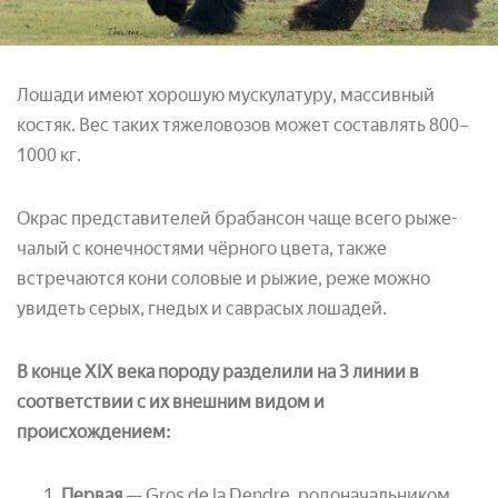
Лошади имеют хорошую мускулатуру, массивный
костяк. Вес таких тяжеловозов может составлять 800–
1000 кг.
Окрас представителей брабансон чаще всего рыже-
чалый с конечностями чёрного цвета, также
встречаются кони соловые и рыжие, реже можно
увидеть серых, гнедых и саврасых лошадей.
В конце XIX века породу разделили на 3 линии в
соответствии с их внешним видом и
происхождением:
Первая
— Gros de la Dendre, родоначальником