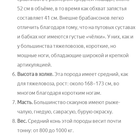
52 см в объёме, в то время как обхват запястья
составляет 41 см. Внешне брабансонов легко
отличить благодаря тому, что на путовых суставах
и бабках ног имеются густые «чёлки». У них, как и
у большинства тяжеловозов, короткие, но
мощные ноги, обладающие широкой и крепкой
артикуляцией.
Высота в холке.
Эта порода имеет средний, как
для тяжеловоза, рост: около 168–173 см, во
многом благодаря коротким ногам.
Масть.
Большинство скакунов имеют рыже-
чалую, гнедую, саврасую, бурую окраску.
Вес.
Средний конь этой породы весит почти
тонну: от 800 до 1000 кг.