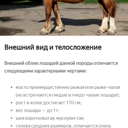
Внешний вид и телосложение
Внешний облик лошадей данной породы отличается
следующими характерными чертами:
масть преимущественно рыжая или рыже-чалая
(но встречаются гнедые и гнедо-чалые лошади);
рост в холке достигает 170 см;
вес лошади — до 1т;
шея коротковатая, мускулистая;
голова средних размеров, отличается очень