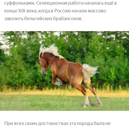
суффольками. Селекционная работа началась ещё в
конце XIX века, когда в Россию начали массово
завозить бельгийских брабансонов.
При всех своих достоинствах эта порода была не