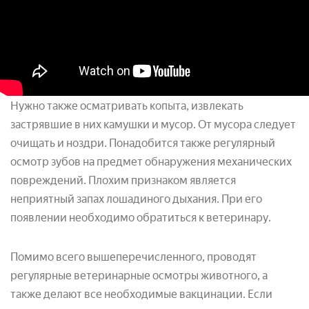
Нужно также осматривать копыта, извлекать
застрявшие в них камушки и мусор. От мусора следует
очищать и ноздри. Понадобится также регулярный
осмотр зубов на предмет обнаружения механических
повреждений. Плохим признаком является
неприятный запах лошадиного дыхания. При его
появлении необходимо обратиться к ветеринару.
Помимо всего вышеперечисленного, проводят
регулярные ветеринарные осмотры животного, а
также делают все необходимые вакцинации. Если