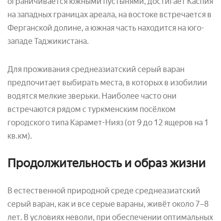
ограничивается южными пустынями, достигает Каспия
на западных границах ареала, на востоке встречается в
Ферганской долине, а южная часть находится на юго-
западе Таджикистана.
Для проживания среднеазиатский серый варан
предпочитает выбирать места, в которых в изобилии
водятся мелкие зверьки. Наиболее часто они
встречаются рядом с туркменским посёлком
городского типа Карамет-Нияз (от 9 до 12 ящеров на 1
кв.км).
Продолжительность и образ жизни
В естественной природной среде среднеазиатский
серый варан, как и все серые вараны, живёт около 7–8
лет. В условиях неволи, при обеспечении оптимальных