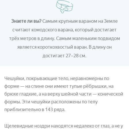
Знаете ли вы?
Самым крупным вараном на Земле
считают комодского варана, который достигает
трёх метров в длину. Самым маленьким подвидом
является короткохвостый варан. В длину он
достигает 27–28 см.
Чешуйки, покрывающие тело, неравномерны по
форме — на спине они имеют тупые рёбрышки, на
брюхе гладкие, а на верху шейной части — конической
формы. Эти чешуйки расположены по телу
приблизительно в 143 ряда.
Щелевидные ноздри находятся недалеко от глаз, а не у