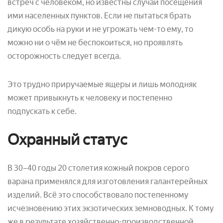
встреч с человеком, но известны случаи посещения
ими населенных пунктов. Если не пытаться брать
дикую особь на руки и не угрожать чем-то ему, то
можно ни о чём не беспокоиться, но проявлять
осторожность следует всегда.
Это трудно приручаемые ящеры и лишь молодняк
может привыкнуть к человеку и постепенно
подпускать к себе.
Охранный статус
В 30–40 годы 20 столетия кожный покров серого
варана применялся для изготовления галантерейных
изделий. Всё это способствовало постепенному
исчезновению этих экзотических земноводных. К тому
же в результате хозяйственно-производственной