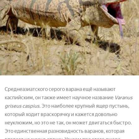
Среднеазиатского серого варана ещё называют
каспийским, он также имеет научное название
Varanus
griseus caspius
. Это наиболее крупный ящер пустынь,
который ходит враскорячку и кажется довольно
неуклюжим, но это не так, он может двигаться быстро.
Это единственная разновидность варанов, которая