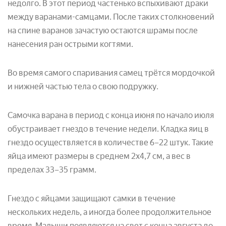
недолго. В этот период частенько вспыхивают драки
между варанами-самцами. После таких столкновений
на спине варанов зачастую остаются шрамы после
нанесения ран острыми когтями.
Во время самого спаривания самец трётся мордочкой
и нижней частью тела о свою подружку.
Самочка варана в период с конца июня по начало июля
обустраивает гнездо в течение недели. Кладка яиц в
гнездо осуществляется в количестве 6–22 штук. Такие
яйца имеют размеры в среднем 2х4,7 см, а вес в
пределах 33–35 грамм.
Гнездо с яйцами защищают самки в течение
нескольких недель, а иногда более продолжительное
время. Малыши появляются на свет с конца августа до