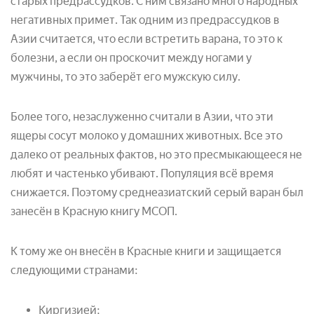
старых предрассудков. С ним связано много народных
негативных примет. Так одним из предрассудков в
Азии считается, что если встретить варана, то это к
болезни, а если он проскочит между ногами у
мужчины, то это заберёт его мужскую силу.
Более того, незаслуженно считали в Азии, что эти
ящеры сосут молоко у домашних животных. Все это
далеко от реальных фактов, но это пресмыкающееся не
любят и частенько убивают. Популяция всё время
снижается. Поэтому среднеазиатский серый варан был
занесён в Красную книгу МСОП.
К тому же он внесён в Красные книги и защищается
следующими странами:
Киргизией;