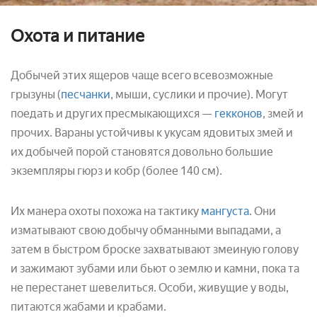
Охота и питание
Добычей этих ящеров чаще всего всевозможные
грызуны (
песчанки
, мыши, суслики и прочие). Могут
поедать и других пресмыкающихся —
гекконов
, змей и
прочих. Вараны устойчивы к укусам ядовитых змей и
их добычей порой становятся довольно большие
экземпляры гюрз и кобр (более 140 см).
Их манера охоты похожа на тактику
мангуста
. Они
изматывают свою добычу обманными выпадами, а
затем в быстром броске захватывают змеиную голову
и зажимают зубами или бьют о землю и камни, пока та
не перестанет шевелиться. Особи, живущие у воды,
питаются жабами и крабами.