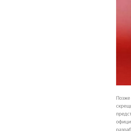
Позже 
скрещи
предст
официа
разраб