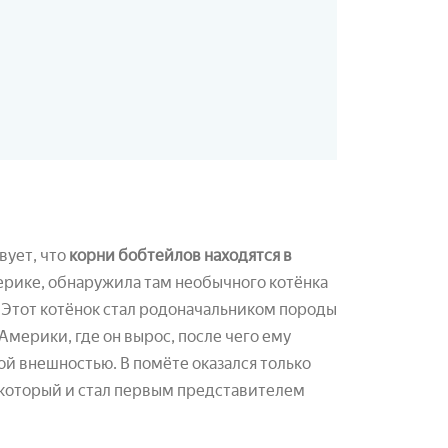
вует, что
корни бобтейлов находятся в
ерике, обнаружила там необычного котёнка
. Этот котёнок стал родоначальником породы
мерики, где он вырос, после чего ему
й внешностью. В помёте оказался только
 который и стал первым представителем