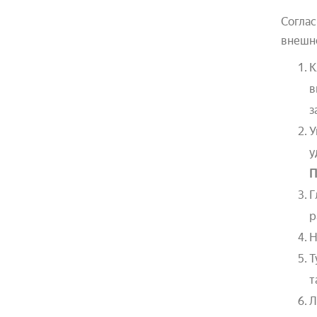
Соглас
внешн
К
в
з
У
у
П
Г
р
Н
Т
т
Л