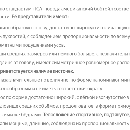
но стандартам TICA, порода американский бобтейл соотв
ости.
Её представители имеют:
линообразную голову, достаточно широкую и отличающуюс
ыпуклостей, с соблюдением пропорциональности по всему 
аметными подушечками усов.
ши средних размеров или немного больше, с незначитель
длиняют голову, имеют симметричное равномерное распол
риветствуется наличие кисточек.
лаза значительные по величине, по форме напоминают мин
азнообразным и не иметь соответствия окрасу.
ос по форме достаточно широкий, с лёгкой изогнутостью в
уловище средних объёмов, продолговатое, в форме прямоу
акими же бёдрами.
Телосложение спортивное, подтянутое,
апы мощные, длинные, соблюдена их пропорциональность