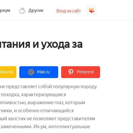
ариум
Другие
Вход на сайт
тания и ухода за
lasniki
Mail.ru
Pinterest
не представляет собой популярную породу
 походка, характеризующаяся
опливостью, выражение глаз, которым
тники, и особенно отличающийся
ый хвостик не позволяют представителям
езамеченными. Их ум, интеллектуальные