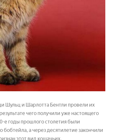
и Шульц и Шарлотта Бентли провели их
езультате чего получили уже настоящего
60-е годы прошлого столетия были
 бобтейла, а через десятилетие закончили
ризнан этот вид кошачьих.