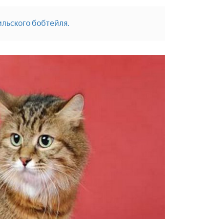
ильского бобтейля.