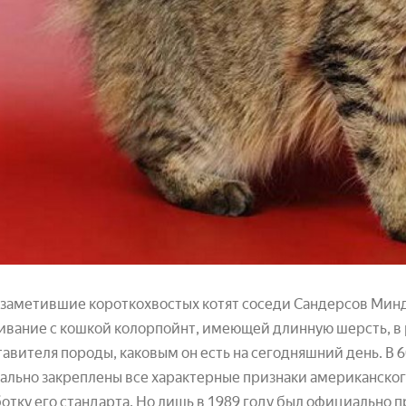
заметившие короткохвостых котят соседи Сандерсов Минд
вание с кошкой колорпойнт, имеющей длинную шерсть, в р
авителя породы, каковым он есть на сегодняшний день. В 
льно закреплены все характерные признаки американского
отку его стандарта. Но лишь в 1989 году был официально п