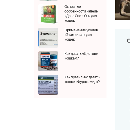
Основные
особенности капель
«Дана Спот-Он» для
кошек
Применение уколов
«Этамзилат» для
кошек
Как давать «Цистон»
кошкам?
Как правильно давать
кошке «Фуросемид»?