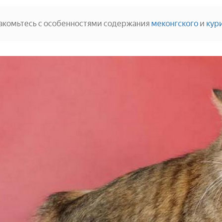
акомьтесь с особенностями содержания
меконгского
и
кур