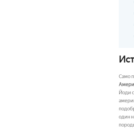
Ис
Само п
Амери
Йоди с
америк
подобр
один н
пород