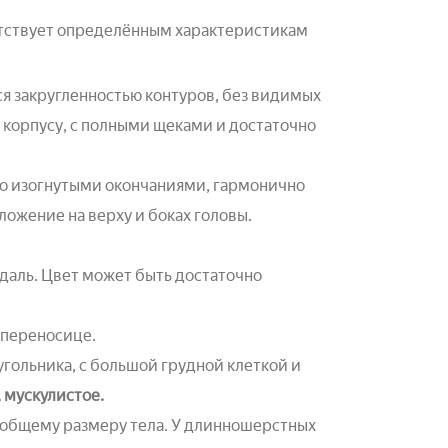
етствует определённым характеристикам
я закругленностью контуров, без видимых
корпусу, с полными щеками и достаточно
но изогнутыми окончаниями, гармонично
ожение на верху и боках головы.
даль. Цвет может быть достаточно
 переносице.
гольника, с большой грудной клеткой и
 мускулистое.
 общему размеру тела. У длинношерстных