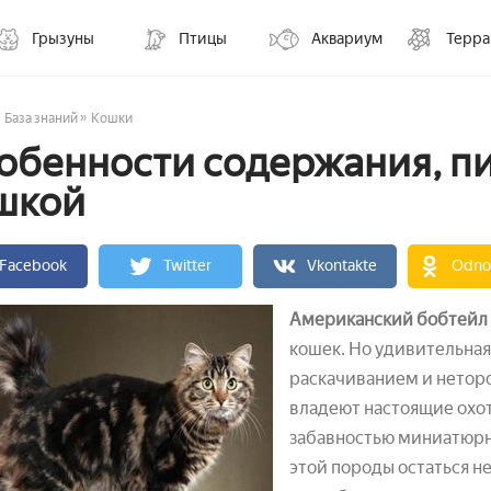
Грызуны
Птицы
Аквариум
Терр
»
База знаний
Кошки
обенности содержания, пи
шкой
Facebook
Twitter
Vkontakte
Odnok
Американский бобтейл
кошек. Но удивительная
раскачиванием и нетор
владеют настоящие охо
забавностью миниатюрн
этой породы остаться н