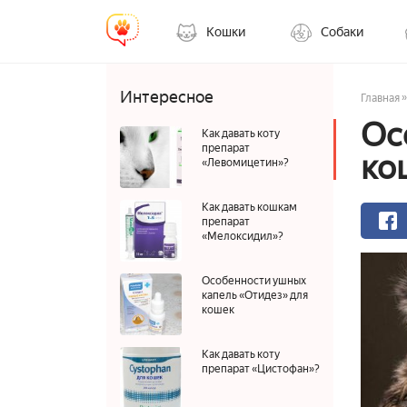
Кошки
Собаки
Интересное
»
Главная
Ос
Как давать коту
препарат
ко
«Левомицетин»?
Как давать кошкам
препарат
«Мелоксидил»?
Особенности ушных
капель «Отидез» для
кошек
Как давать коту
препарат «Цистофан»?