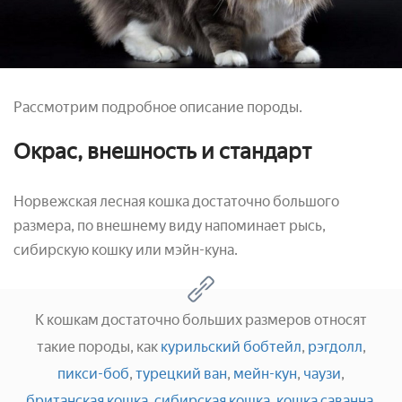
Рассмотрим подробное описание породы.
Окрас, внешность и стандарт
Норвежская лесная кошка достаточно большого
размера, по внешнему виду напоминает рысь,
сибирскую кошку или мэйн-куна.
К кошкам достаточно больших размеров относят
такие породы, как
курильский бобтейл
,
рэгдолл
,
пикси-боб
,
турецкий ван
,
мейн-кун
,
чаузи
,
британская кошка
,
сибирская кошка
,
кошка саванна
.