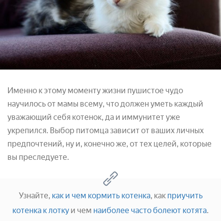
Именно к этому моменту жизни пушистое чудо
научилось от мамы всему, что должен уметь каждый
уважающий себя котенок, да и иммунитет уже
укрепился. Выбор питомца зависит от ваших личных
предпочтений, ну и, конечно же, от тех целей, которые
вы преследуете.
Узнайте,
как и чем кормить котенка
, как
приучить
котенка к лотку
и чем
наиболее часто болеют котята
.