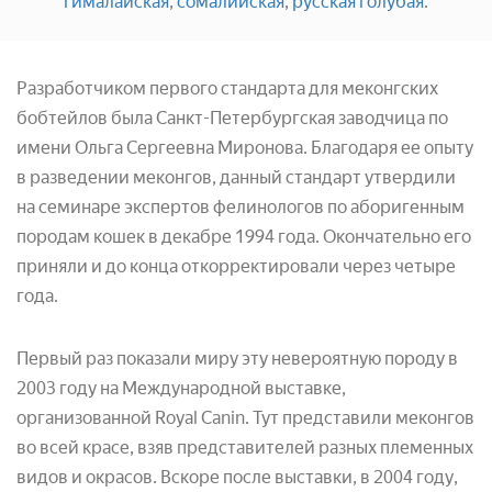
гималайская
,
сомалийская
,
русская голубая
.
Разработчиком первого стандарта для меконгских
бобтейлов была Санкт-Петербургская заводчица по
имени Ольга Сергеевна Миронова. Благодаря ее опыту
в разведении меконгов, данный стандарт утвердили
на семинаре экспертов фелинологов по аборигенным
породам кошек в декабре 1994 года. Окончательно его
приняли и до конца откорректировали через четыре
года.
Первый раз показали миру эту невероятную породу в
2003 году на Международной выставке,
организованной Royal Canin. Тут представили меконгов
во всей красе, взяв представителей разных племенных
видов и окрасов. Вскоре после выставки, в 2004 году,