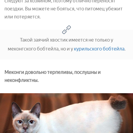
следуют за хозяином, поэтому отлично переносят
поездки. Вы можете не бояться, что питомец убежит
или потеряется.
Такой заячий хвостик имеется не только у
меконгского бобтейла, но и у
курильского бобтейла
.
Меконги довольно терпеливы, послушны и
неконфликтны.