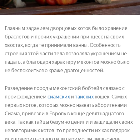
Главным заданием дворцовых котов было хранение
браслетов и прочих украшений принцесс на своих
хвостах, когда те принимали ванны. Особенность
строения этой части тела позволяла украшениям не
падать, а благодаря характеру меконгов можно было
не беспокоиться о краже драгоценностей.
Разведение породы меконгский бобтейл связано с
происхождением
сиамских
и
тайских
кошек. Самых
первых котов, которых можно назвать аборигенами
Сиама, привезли в Европу в конце девятнадцатого
века. Так как тайцы безумно ценили и защищали своих
неповторимых котов, то преподнести их как подарок
или доверить одного или пару могли лишь очень