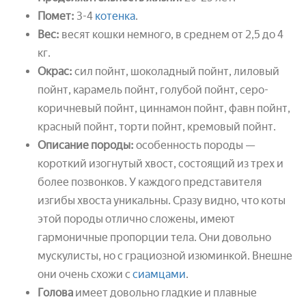
Помет:
3-4
котенка
.
Вес:
весят кошки немного, в среднем от 2,5 до 4
кг.
Окрас:
сил пойнт, шоколадный пойнт, лиловый
пойнт, карамель пойнт, голубой пойнт, серо-
коричневый пойнт, циннамон пойнт, фавн пойнт,
красный пойнт, торти пойнт, кремовый пойнт.
Описание породы:
особенность породы —
короткий изогнутый хвост, состоящий из трех и
более позвонков. У каждого представителя
изгибы хвоста уникальны. Сразу видно, что коты
этой породы отлично сложены, имеют
гармоничные пропорции тела. Они довольно
мускулисты, но c грациозной изюминкой. Внешне
они очень схожи с
сиамцами
.
Голова
имеет довольно гладкие и плавные