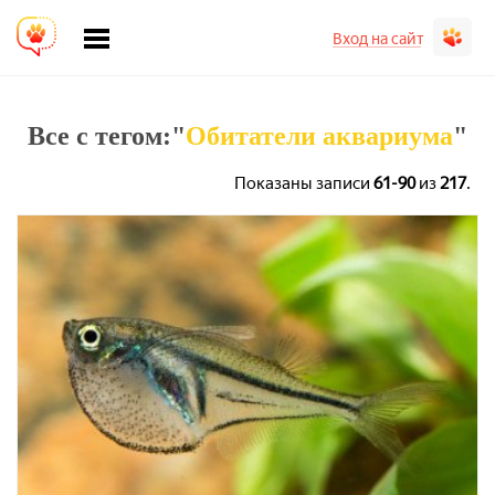
Вход на сайт
Все с тегом:"
Обитатели аквариума
"
Показаны записи
61-90
из
217
.