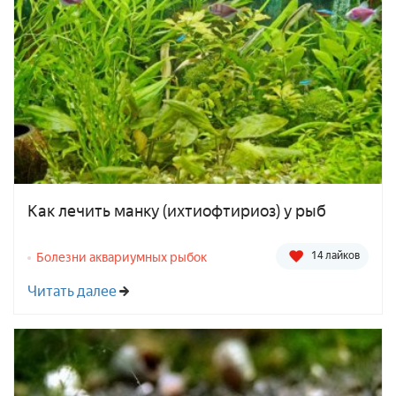
Как лечить манку (ихтиофтириоз) у рыб
14 лайков
Болезни аквариумных рыбок
Читать далее