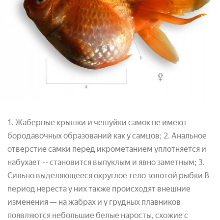
1. Жаберные крышки и чешуйки самок не имеют
бородавочных образований как у самцов; 2. Анальное
отверстие самки перед икрометанием уплотняется и
набухает -- становится выпуклым и явно заметным; 3.
Сильно выделяющееся округлое тело золотой рыбки
В
период нереста у них также происходят внешние
изменения — на жабрах и у грудных плавников
появляются небольшие белые наросты, схожие с