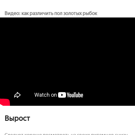
Видео: как различить пол золотых рыбок
Вырост