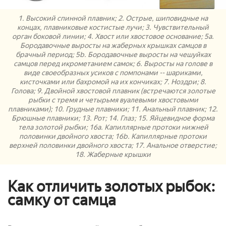
1. Высокий спинной плавник; 2. Острые, шиповидные на
концах, плавниковые костистые лучи; 3. Чувствительный
орган боковой линии; 4. Хвост или хвостовое основание; 5а.
Бородавочные выросты на жаберных крышках самцов в
брачный период; 5b. Бородавочные выросты на чешуйках
самцов перед икрометанием самок; 6. Выросты на голове в
виде своеобразных усиков с помпонами -- шариками,
кисточками или бахромой на их кончиках; 7. Ноздри; 8.
Голова; 9. Двойной хвостовой плавник (встречаются золотые
рыбки с тремя и четырьмя вуалевыми хвостовыми
плавниками); 10. Грудные плавники; 11. Анальный плавник; 12.
Брюшные плавники; 13. Рот; 14. Глаз; 15. Яйцевидное форма
тела золотой рыбки; 16a. Капиллярные протоки нижней
половинки двойного хвоста; 16b. Капиллярные протоки
верхней половинки двойного хвоста; 17. Анальное отверстие;
18. Жаберные крышки
Как отличить золотых рыбок:
самку от самца