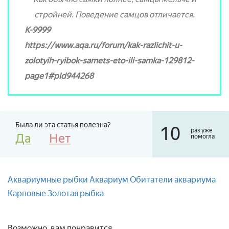
стройней. Поведение самцов отличается.
K-9999
https://www.aqa.ru/forum/kak-razlichit-u-
zolotyih-ryibok-samets-eto-ili-samka-129812-
page1#pid944268
Была ли эта статья полезна?
10
раз уже
Да
Нет
помогла
Аквариумные рыбки
Аквариум
Обитатели аквариума
Карповые
Золотая рыбка
Возможно, вам понравится