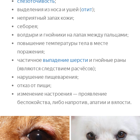
слезоточивость
;
выделения из носа и ушей (
отит
);
неприятный запах кожи;
себорея;
волдыри и гнойники на лапах между пальцами;
повышение температуры тела в месте
поражения;
частичное
выпадение шерсти
и гнойные раны
(являются следствием расчёсов);
нарушение пищеварения;
отказ от пищи;
изменение настроения — проявление
беспокойства, либо напротив, апатии и вялости.