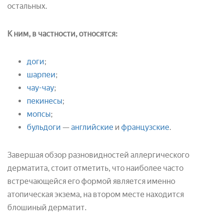
остальных.
К ним, в частности, относятся:
доги
;
шарпеи
;
чау-чау
;
пекинесы
;
мопсы
;
бульдоги
—
английские
и
французские
.
Завершая обзор разновидностей аллергического
дерматита, стоит отметить, что наиболее часто
встречающейся его формой является именно
атопическая экзема, на втором месте находится
блошиный дерматит.