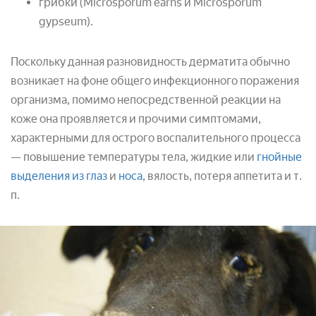
грибки (Microsporum earns и Microsporum
gypseum).
Поскольку данная разновидность дерматита обычно
возникает на фоне общего инфекционного поражения
организма, помимо непосредственной реакции на
коже она проявляется и прочими симптомами,
характерными для острого воспалительного процесса
— повышение температуры тела, жидкие или
гнойные
выделения из глаз
и
носа
, вялость, потеря аппетита и т.
п.