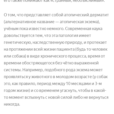
его также понимают как «странный, необъяснимый».
О том, что представляет собой атопический дерматит
(альтернативное название — атопическая экзема),
учёным пока известно немного. Современная наука
довольствуется тем, что эта патология имеет
генетическую, наследственную природу, и протекает
на протяжении всей жизни пациента (будь то человек
или собака) в виде хронического процесса, время от
времени обостряющегося без чётко выраженной
системы. Например, подобного рода экзема может
проявляться у животного в молодом возрасте (у собак
это, как правило, период между 10 месяцами и 3-м
годом жизни) и со временем угаснуть, чтобы в какой-
то момент вспыхнуть с новой силой либо не вернуться
никогда.