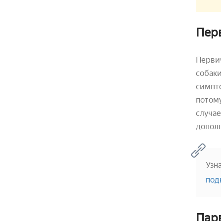
Пер
Первич
собаки
симпто
потом
случае
допол
Узн
под
Пар