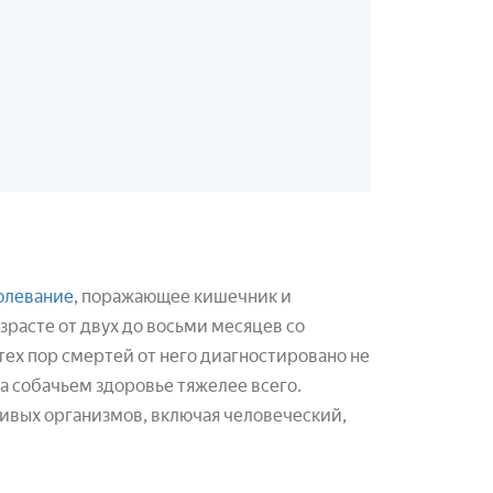
олевание
, поражающее кишечник и
озрасте от двух до восьми месяцев со
тех пор смертей от него диагностировано не
а собачьем здоровье тяжелее всего.
живых организмов, включая человеческий,