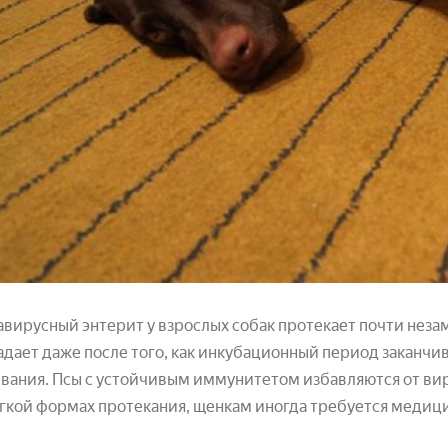
вирусный энтерит у взрослых собак протекает почти нез
адает даже после того, как инкубационный период заканчив
вания. Псы с устойчивым иммунитетом избавляются от виру
гкой формах протекания, щенкам иногда требуется медиц