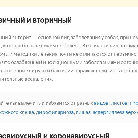
вичный и вторичный
ный энтерит — основной вид заболевания у собак, при н
, которая больше ничем не болеет. Вторичный вид возника
мы и методики лечения почти не отличаются от первичног
у что ослабленный инфекционными заболеваниями организ
 патогенные вирусы и бактерии поражают слизистые обол
нительные воспаления.
айте как вылечить и избавится от разных
видов глистов
,
пир
кожного клеща
,
дирофиляриоза
,
лишая
,
аспергиллеза верх
вовирусный и коронавирусный