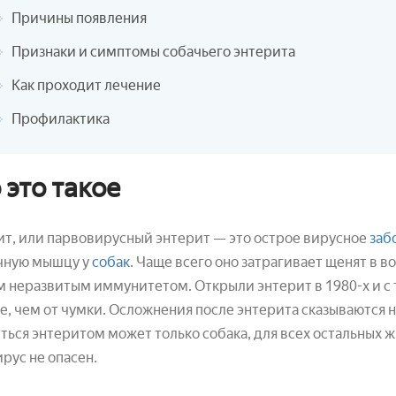
Причины появления
Признаки и симптомы собачьего энтерита
Как проходит лечение
Профилактика
 это такое
т, или парвовирусный энтерит — это острое вирусное
заб
чную мышцу у
собак
. Чаще всего оно затрагивает щенят в в
 неразвитым иммунитетом. Открыли энтерит в 1980-х и с 
, чем от чумки. Осложнения после энтерита сказываются н
ться энтеритом может только собака, для всех остальных 
ирус не опасен.