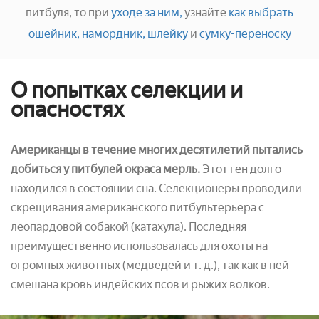
питбуля, то при
уходе за ним,
узнайте
как выбрать
ошейник,
намордник,
шлейку
и
сумку-переноску
О попытках селекции и
опасностях
Американцы в течение многих десятилетий пытались
добиться у питбулей окраса мерль.
Этот ген долго
находился в состоянии сна. Селекционеры проводили
скрещивания американского питбультерьера с
леопардовой собакой (катахула). Последняя
преимущественно использовалась для охоты на
огромных животных (медведей и т. д.), так как в ней
смешана кровь индейских псов и рыжих волков.