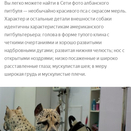
Вы легко можете найти в Сети фото албанского
питбуля — необычайно красивого пса с окрасом мерль.
Характер и остальные детали внешности собаки
идентичны характеристикам американского
питбультерьера: голова в форме тупого клина с
четкими очертаниями и хорошо развитыми
надбровными дугами; развитая нижняя челюсть; нос с
открытыми ноздрями; низко посаженные и широко
расставленные глаза; мускулистая шея; в меру
широкая грудь и мускулистые плечи.