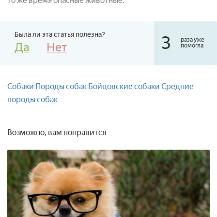
то же время опасные животные.
Была ли эта статья полезна?
3
раза уже
Да
Нет
помогла
Собаки
Породы собак
Бойцовские собаки
Средние
породы собак
Возможно, вам понравится