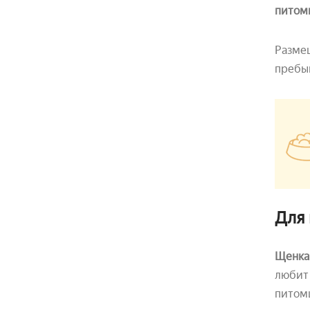
питомц
Размещ
пребы
Для
Щенка 
любит 
питом