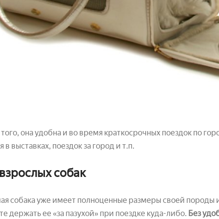
того, она удобна и во время краткосрочных поездок по го
я в выставках, поездок за город и т.п.
взрослых собак
ая собака уже имеет полноценные размеры своей породы 
е держать ее «за пазухой» при поездке куда-либо.
Без удо