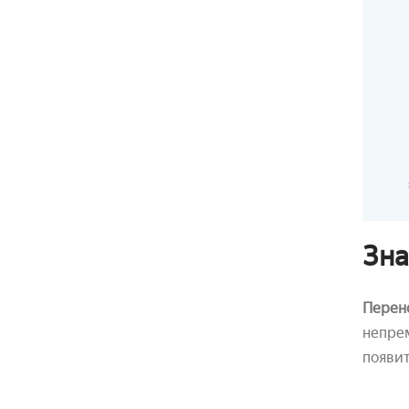
Зна
Перен
непрем
появит