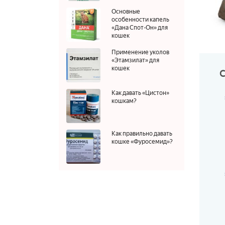
Основные
особенности капель
«Дана Спот-Он» для
кошек
Применение уколов
«Этамзилат» для
кошек
Как давать «Цистон»
кошкам?
Как правильно давать
кошке «Фуросемид»?