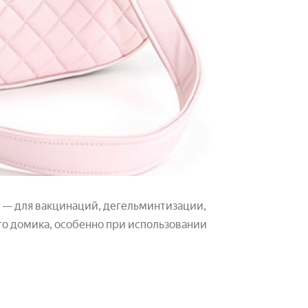
а — для вакцинаций, дегельминтизации,
го домика, особенно при использовании