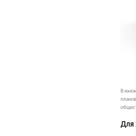
В юном
планов
общест
Для