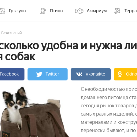
Грызуны
Птицы
Аквариум
Терр
База знаний
сколько удобна и нужна л
я собак
Facebook
Twitter
Vkontakte
Odnok
С необходимостью прио
домашнего питомца стал
сегодня рынок товаров
самых разных изделий,
материалами и констру
переноски бывают, и по