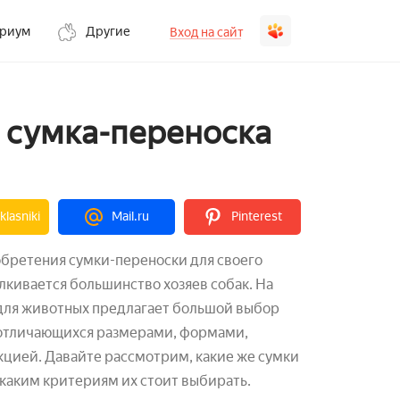
ариум
Другие
Вход на сайт
и сумка-переноска
lasniki
Mail.ru
Pinterest
бретения сумки-переноски для своего
кивается большинство хозяев собак. На
 для животных предлагает большой выбор
 отличающихся размерами, формами,
кцией. Давайте рассмотрим, какие же сумки
 каким критериям их стоит выбирать.