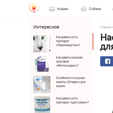
Кошки
Собаки
Интересное
»
Главная
На
Как давать коту
препарат
дл
«Левомицетин»?
Как давать кошкам
препарат
«Мелоксидил»?
Особенности ушных
капель «Отидез» для
кошек
Как давать коту
препарат «Цистофан»?