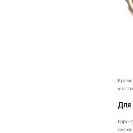
Кроме 
участи
Для 
Взросл
сможет