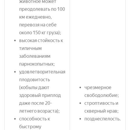
животное может
преодолевать по 100
км ежедневно,
перевозя на себе
около 150 кг груза);
высокая стойкость к
типичным
заболеваниям
парнокопытных;
удовлетворительная
плодовитость
(кобылы дают
чрезмерное
здоровый приплод
свободолюбие;
даже после 20-
строптивость и
летнего возраста);
скверный нрав;
способность к
позднеспелость.
быстрому