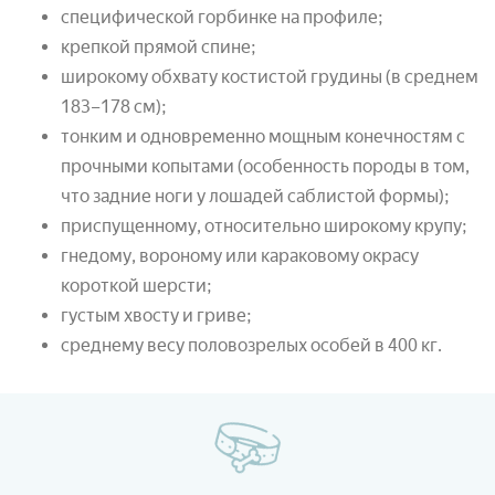
специфической горбинке на профиле;
крепкой прямой спине;
широкому обхвату костистой грудины (в среднем
183–178 см);
тонким и одновременно мощным конечностям с
прочными копытами (особенность породы в том,
что задние ноги у лошадей саблистой формы);
приспущенному, относительно широкому крупу;
гнедому, вороному или караковому окрасу
короткой шерсти;
густым хвосту и гриве;
среднему весу половозрелых особей в 400 кг.