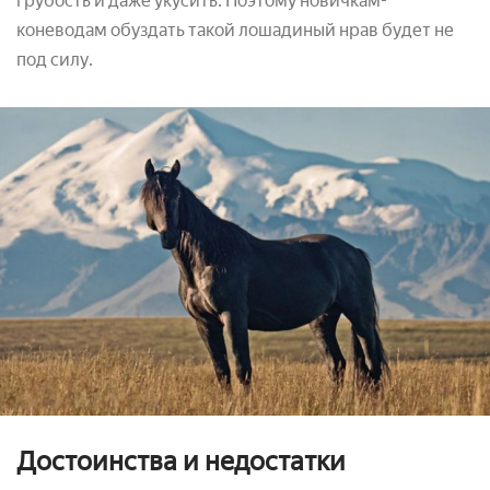
грубость и даже укусить. Поэтому новичкам-
коневодам обуздать такой лошадиный нрав будет не
под силу.
Достоинства и недостатки