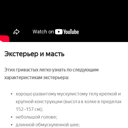
Экстерьер и масть
Этих гривастых легко узнать по следующим
характеристикам экстерьера:
хорошо развитому мускулистому телу крепкой и
крупной конструкции (высота в холке в пределах
152–157 см);
небольшой голове;
длинной обмускуленной шее;