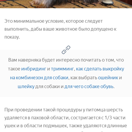
Это минимальное условие, которое следует
выполнить, дабы ваше животное было допущено к
показу.
Вам наверняка будет интересно почитать о том, что
такое
инбридинг
и
тримминг
,
как сделать выкройку
на комбинезон для собаки
, как выбрать
ошейник
и
шлейку
для собаки и
для чего собаке обувь
.
При проведении такой процедуры у питомца шерсть
удаляется в паховой области, состригается с 1/3 части
ушек и в области подмышек, также удаляются длинные