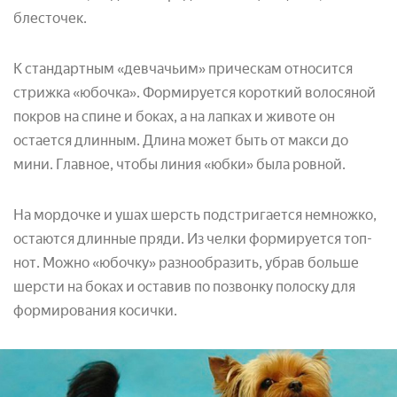
блесточек.
К стандартным «девчачьим» прическам относится
стрижка «юбочка». Формируется короткий волосяной
покров на спине и боках, а на лапках и животе он
остается длинным. Длина может быть от макси до
мини. Главное, чтобы линия «юбки» была ровной.
На мордочке и ушах шерсть подстригается немножко,
остаются длинные пряди. Из челки формируется топ-
нот. Можно «юбочку» разнообразить, убрав больше
шерсти на боках и оставив по позвонку полоску для
формирования косички.