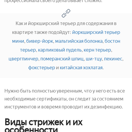
профессионала своего дела бывает сложно.
Как и йоркширский терьер для содержания в
квартире также подойдут:
йоркширский терьер
мини
,
бивер-йорк
,
мальтийская болонка
,
бостон
терьер
,
карликовый пудель
,
керн терьер
,
цвергпинчер
,
померанский шпиц
,
ши-тцу
,
пекинес
,
фокстерьер
и
китайская хохлатая
.
Нужно быть полностью уверенным, что у него есть все
необходимые сертификаты, он следит за состоянием
инструментов и вовремя проводит их дезинфекцию.
Виды стрижек и их
особенности