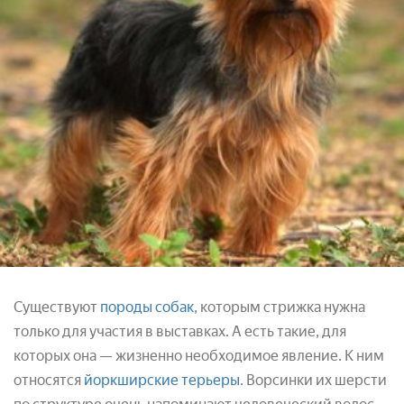
Существуют
породы собак
, которым стрижка нужна
только для участия в выставках. А есть такие, для
которых она — жизненно необходимое явление. К ним
относятся
йоркширские терьеры
. Ворсинки их шерсти