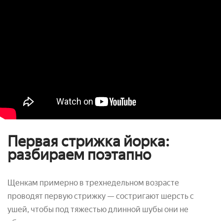
Первая стрижка йорка:
разбираем поэтапно
Щенкам примерно в трехнедельном возрасте
проводят первую стрижку — состригают шерсть с
ушей, чтобы под тяжестью длинной шубы они не