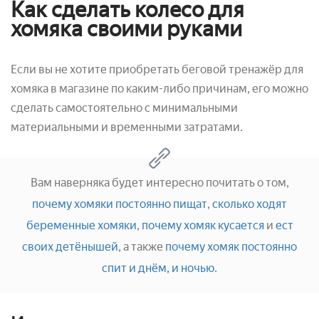
Как сделать колесо для
хомяка своими руками
Если вы не хотите приобретать беговой тренажёр для
хомяка в магазине по каким-либо причинам, его можно
сделать самостоятельно с минимальными
материальными и временными затратами.
Вам наверняка будет интересно почитать о том,
почему хомяки постоянно пищат
,
сколько ходят
беременные хомяки
,
почему хомяк кусается
и
ест
своих детёнышей
, а также
почему хомяк постоянно
спит и днём, и ночью
.