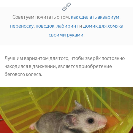
Советуем почитать о том,
как сделать аквариум
,
переноску
,
поводок
,
лабиринт
и
домик для хомяка
своими руками
.
Лучшим вариантом для того, чтобы зверёк постоянно
находился в движении, является приобретение
бегового колеса.