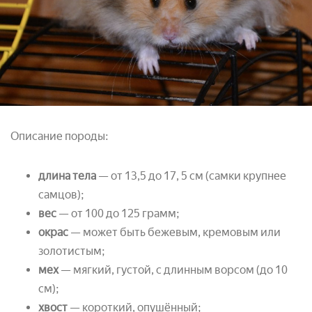
Описание породы:
длина тела
— от 13,5 до 17, 5 см (самки крупнее
самцов);
вес
— от 100 до 125 грамм;
окрас
— может быть бежевым, кремовым или
золотистым;
мех
— мягкий, густой, с длинным ворсом (до 10
см);
хвост
— короткий, опушённый;