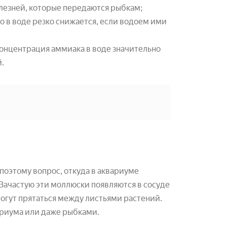
лезней, которые передаются рыбкам;
о в воде резко снижается, если водоем ими
концентрация аммиака в воде значительно
й.
 поэтому вопрос, откуда в аквариуме
 Зачастую эти моллюски появляются в сосуде
могут прятаться между листьями растений.
ариума или даже рыбками.