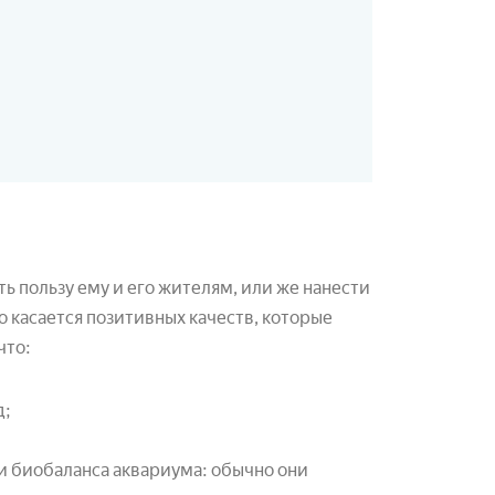
ь пользу ему и его жителям, или же нанести
то касается позитивных качеств, которые
что:
д;
и биобаланса аквариума: обычно они