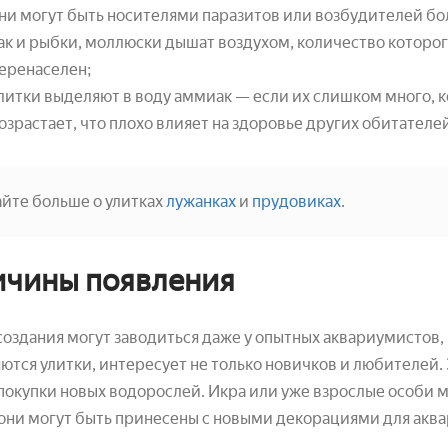
ни могут быть носителями паразитов или возбудителей бо
ак и рыбки, моллюски дышат воздухом, количество которог
еренаселен;
литки выделяют в воду аммиак — если их слишком много, 
озрастает, что плохо влияет на здоровье других обитателе
айте больше о улитках
лужанках
и
прудовиках
.
чины появления
создания могут заводиться даже у опытных аквариумистов,
ются улитки, интересует не только новичков и любителей.
покупки новых водорослей. Икра или уже взрослые особи 
они могут быть принесены с новыми декорациями для акв