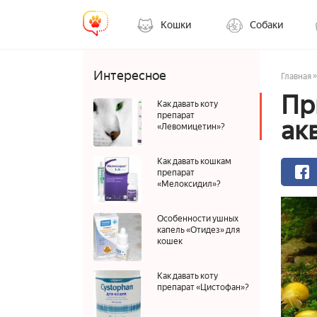
Кошки
Собаки
Интересное
»
Главная
Пр
Как давать коту
препарат
ак
«Левомицетин»?
Как давать кошкам
препарат
«Мелоксидил»?
Особенности ушных
капель «Отидез» для
кошек
Как давать коту
препарат «Цистофан»?