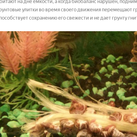
битают на дне емкости, а когда биобаланс нарушен, подни
рунтовые улитки во время своего движения перемещают гру
пособствует сохранению его свежести и не дает грунту гни