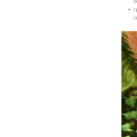
о
г
с