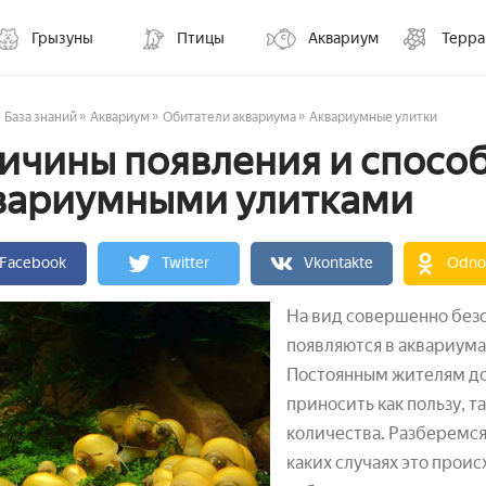
Грызуны
Птицы
Аквариум
Терр
»
»
»
База знаний
Аквариум
Обитатели аквариума
Аквариумные улитки
ичины появления и спосо
вариумными улитками
Facebook
Twitter
Vkontakte
Odnok
На вид совершенно бе
появляются в аквариума
Постоянным жителям до
приносить как пользу, та
количества. Разберемся
каких случаях это проис