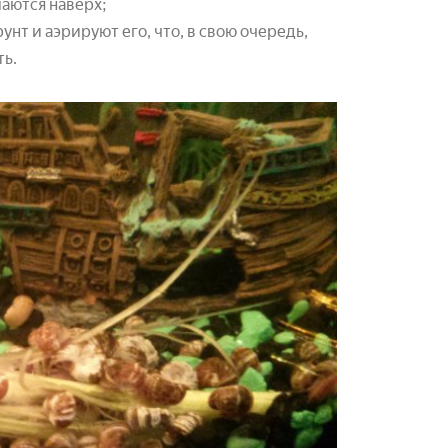
маются наверх;
нт и аэрируют его, что, в свою очередь,
ть.