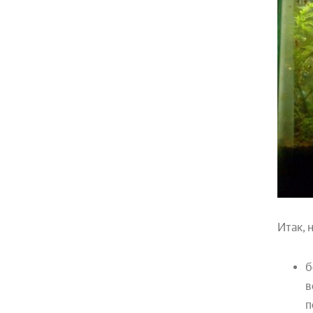
Итак, 
б
в
п