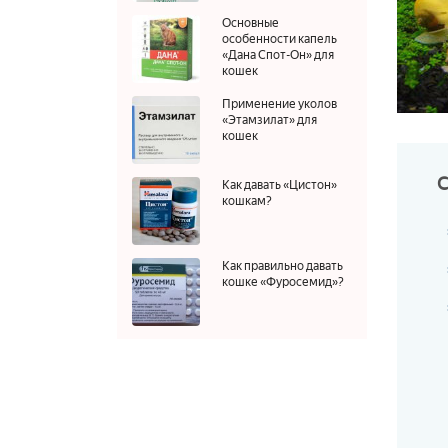
Основные
особенности капель
«Дана Спот-Он» для
кошек
Применение уколов
«Этамзилат» для
кошек
Как давать «Цистон»
кошкам?
Как правильно давать
кошке «Фуросемид»?