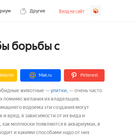
ариум
Другие
Вход на сайт
бы борьбы с
lasniki
Mail.ru
Pinterest
зобидные животные —
улитки
, — очень часто
х помимо желания их владельцев.
машнего водоема эти создания могут
к и вред, в зависимости от их вида и
, как моллюски появляются в аквариумах, в
ходит и какими способами надо от них