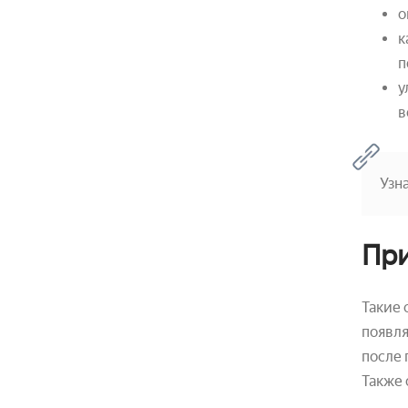
о
к
п
у
в
Узн
При
Такие 
появля
после 
Также 