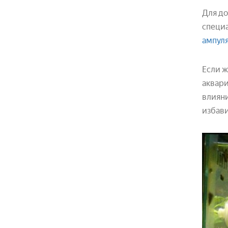
Для до
специа
ампул
Если ж
аквари
влияни
избави