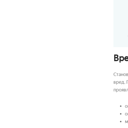
Вре
Станов
вред. 
проявл
о
о
м