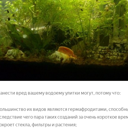
нанести вред вашему водоему улитки могут, потому что:
ольшинство их видов являются гермафродитами, способн
следствие чего пара таких созданий за очень короткое вр
окроет стекла, фильтры и растения;