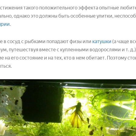
стижения такого положительного эффекта опытные любит
льно, однако это должны быть особенные улитки, неспос
ярии
.
е в сосуд с рыбками попадают физы или
катушки
(а чаще вс
ум, путешествуя вместе с купленными водорослями и т. д.)
е на его состояние и на тех, кто в нем обитает. Поэтому сто
ться.