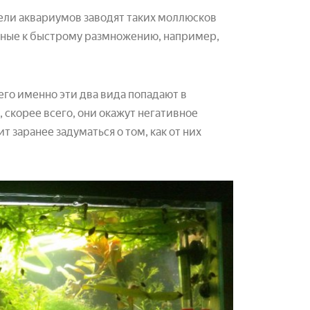
ели аквариумов заводят таких моллюсков
обные к быстрому размножению, например,
его именно эти два вида попадают в
, скорее всего, они окажут негативное
ит заранее задуматься о том, как от них