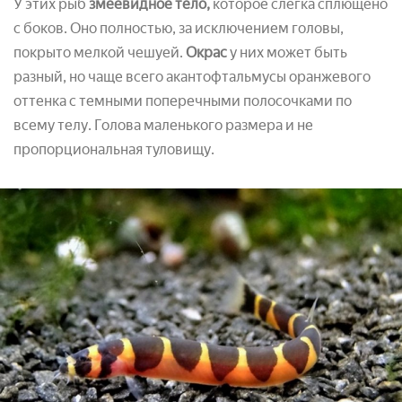
У этих рыб
змеевидное тело,
которое слегка сплющено
с боков. Оно полностью, за исключением головы,
покрыто мелкой чешуей.
Окрас
у них может быть
разный, но чаще всего акантофтальмусы оранжевого
оттенка с темными поперечными полосочками по
всему телу. Голова маленького размера и не
пропорциональная туловищу.