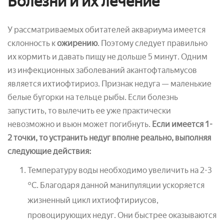
Болезни и их лечение
У рассматриваемых обитателей аквариума имеется
склонность к
ожирению
. Поэтому следует правильно
их кормить и давать пищу не дольше 5 минут. Одним
из инфекционных заболеваний акантофтальмусов
является ихтиофтириоз. Признак недуга — маленькие
белые бугорки на тельце рыбы. Если болезнь
запустить, то вылечить ее уже практически
невозможно и вьюн может погибнуть.
Если имеется 1-
2 точки, то устранить недуг вполне реально, выполняя
следующие действия:
Температуру воды необходимо увеличить на 2-3
°С. Благодаря данной манипуляции ускоряется
жизненный цикл ихтиофтириусов,
провоцирующих недуг. Они быстрее оказываются