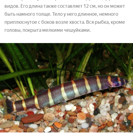
видов. Его длина также составляет 12 см, но он может
быть намного толще. Тело у него длинное, немного
приплюснутое с боков возле хвоста. Вся рыбка, кроме
головы, покрыта мелкими чешуйками.