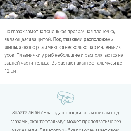
На глазах заметна тоненькая прозрачная пленочка,
являющаяся защитой.
Под глазками расположены
шипы,
а около рта имеются несколько пар маленьких
усов. Плавнички у рыб небольшие и располагаются на
задней части тельца. Вырастают акантофтальмусы до
12 см.
Знаете ли вы?
Благодаря подвижным шипам под
глазами, акантофтальмус может проползать через
узкие щели. Для этого рыбка поворачивает свою