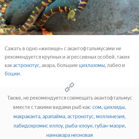
Сажать в одно «жилище» с акантофтальмусами не
рекомендуется крупных и агрессивных особей, таких
как
астронотус,
акара, большие
цихлазомы,
лабео и
боции
.
Также, не рекомендуется совмещать акантофтальмус
вместе с такими видами рыб как:
сом,
цихлиды,
макраканта,
арапайма,
астронотус,
моллинезия,
лабидохромис еллоу,
рыба-клоун,
губан-маори,
наннакара неоновая