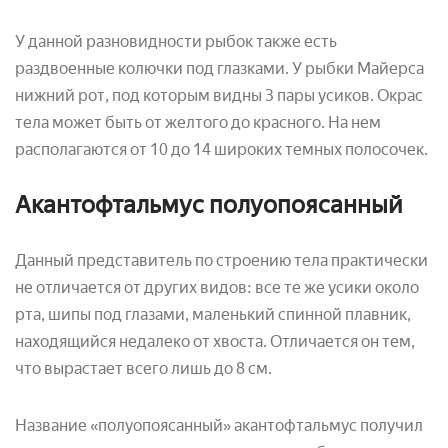
У данной разновидности рыбок также есть
раздвоенные колючки под глазками. У рыбки Майерса
нижний рот, под которым видны 3 пары усиков. Окрас
тела может быть от желтого до красного. На нем
располагаются от 10 до 14 широких темных полосочек.
Акантофтальмус полуопоясанный
Данный представитель по строению тела практически
не отличается от других видов: все те же усики около
рта, шипы под глазами, маленький спинной плавник,
находящийся недалеко от хвоста. Отличается он тем,
что вырастает всего лишь до 8 см.
Название «полуопоясанный» акантофтальмус получил