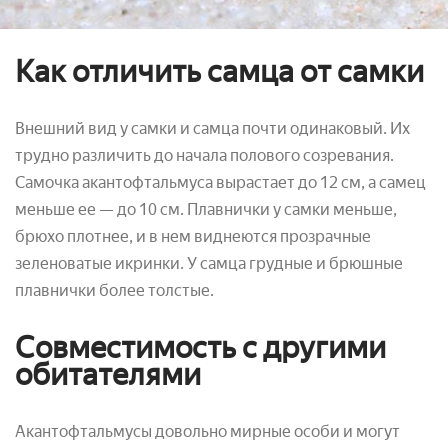
Как отличить самца от самки
Внешний вид у самки и самца почти одинаковый. Их
трудно различить до начала полового созревания.
Самочка акантофтальмуса вырастает до 12 см, а самец
меньше ее — до 10 см. Плавнички у самки меньше,
брюхо плотнее, и в нем виднеются прозрачные
зеленоватые икринки. У самца грудные и брюшные
плавнички более толстые.
Совместимость с другими
обитателями
Акантофтальмусы довольно мирные особи и могут