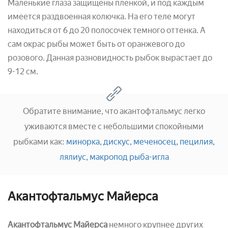
Маленькие глаза защищены пленкой, и под каждым
имеется раздвоенная колючка. На его теле могут
находиться от 6 до 20 полосочек темного оттенка. А
сам окрас рыбы может быть от оранжевого до
розового. Данная разновидность рыбок вырастает до
9-12 см.
Обратите внимание, что акантофтальмус легко
уживаются вместе с небольшими спокойными
рыбками как:
минорка,
дискус,
меченосец,
пецилия,
лялиус,
макропод
рыба-игла
Акантофтальмус Майерса
Акантофтальмус Майерса
немного крупнее других