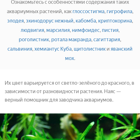
Ознакомьтесь с особенностями содержания таких
аквариумных растений, как
глоссостигма
,
гигрофила
,
элодея
,
эхинодорус нежный
,
кабомба
,
криптокорина
,
людвигия
,
марсилия
,
нимфоидес
,
пистия
,
роголистник
,
ротала макранда
,
сагиттария
,
сальвиния
,
хемиантус Куба
,
щитолистник
и
яванский
мох
.
Их цвет варьируется от светло-зелёного до красного, в
зависимости от разновидности растения. Наяс —
верный помощник для заводчика аквариумов.