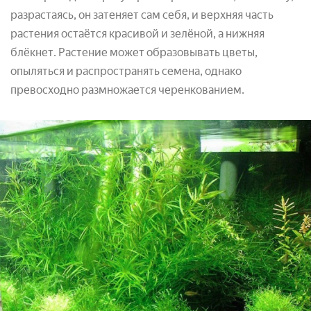
разрастаясь, он затеняет сам себя, и верхняя часть
растения остаётся красивой и зелёной, а нижняя
блёкнет. Растение может образовывать цветы,
опыляться и распространять семена, однако
превосходно размножается черенкованием.