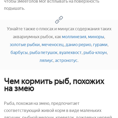
чтобы змееголов мог всплывать на поверхность
подышать.
Узнайте также о плюсах и минусах содержания таких
аквариумных рыбок, как
моллинезия
,
миноры
,
золотые рыбки
,
меченосец
,
данио рерио
,
гурами
,
барбусы
,
рыба петушок
,
вуалехвост
,
рыба-клоун
,
лялиус
,
астронотус
.
Чем кормить рыб, похожих
на змею
Рыба, похожая на змею, предпочитает
соответствующий живой корм в виде маленьких
лягушек, рыбной мелочи, креветок, дождевых червей.