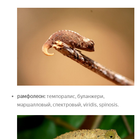
рамфолеон:
темпоралис, буланжери,
маршалловый, спектровый, viridis, spinosis.