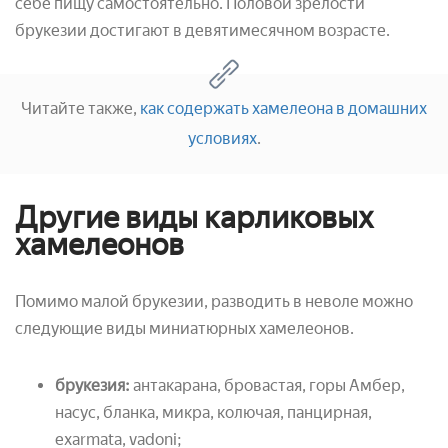
себе пищу самостоятельно. Половой зрелости
брукезии достигают в девятимесячном возрасте.
Читайте также,
как содержать хамелеона в домашних
условиях
.
Другие виды карликовых
хамелеонов
Помимо малой брукезии, разводить в неволе можно
следующие виды миниатюрных хамелеонов.
брукезия:
антакарана, бровастая, горы Амбер,
насус, бланка, микра, колючая, панцирная,
exarmata, vadoni;