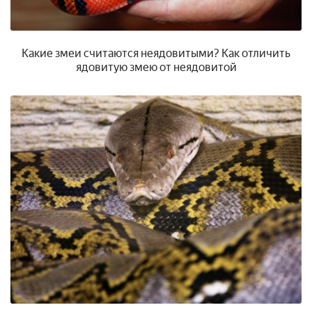
Какие змеи считаются неядовитыми? Как отличить
ядовитую змею от неядовитой