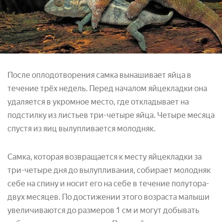
После оплодотворения самка вынашивает яйца в
течение трёх недель. Перед началом яйцекладки она
удаляется в укромное место, где откладывает на
подстилку из листьев три-четыре яйца. Четыре месяца
спустя из яиц вылупливается молодняк.
Самка, которая возвращается к месту яйцекладки за
три-четыре дня до вылупливания, собирает молодняк
себе на спину и носит его на себе в течение полутора-
двух месяцев. По достижении этого возраста малыши
увеличиваются до размеров 1 см и могут добывать