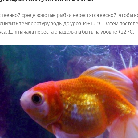
ственной среде золотые рыбки нерестятся весной, чтобы в
снизить температуру воды до уровня +12 °С. Затем посте
уса. Для начала нереста она должна быть на уровне +22 °С.