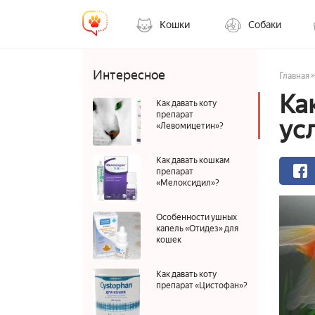
Кошки
Собаки
Интересное
»
Главная
Ка
Как давать коту
препарат
ус
«Левомицетин»?
Как давать кошкам
препарат
«Мелоксидил»?
Особенности ушных
капель «Отидез» для
кошек
Как давать коту
препарат «Цистофан»?