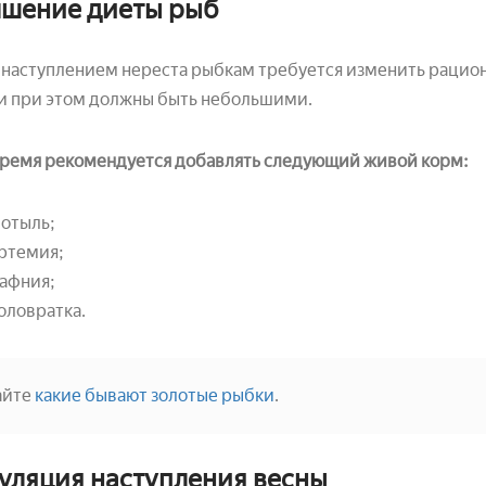
чшение диеты рыб
наступлением нереста рыбкам требуется изменить рацион
и при этом должны быть небольшими.
время рекомендуется добавлять следующий живой корм:
отыль;
ртемия;
афния;
оловратка.
айте
какие бывают золотые рыбки
.
уляция наступления весны