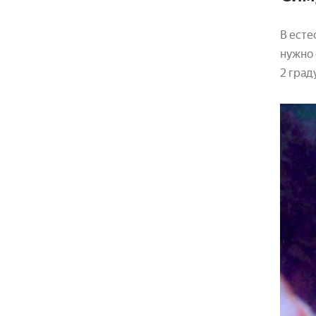
В есте
нужно 
2 град