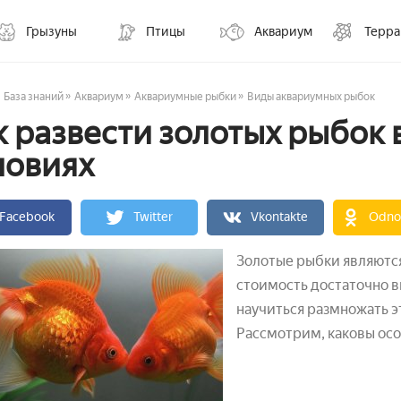
Грызуны
Птицы
Аквариум
Терр
»
»
»
База знаний
Аквариум
Аквариумные рыбки
Виды аквариумных рыбок
к развести золотых рыбок
ловиях
Facebook
Twitter
Vkontakte
Odnok
Золотые рыбки являютс
стоимость достаточно в
научиться размножать э
Рассмотрим, каковы осо