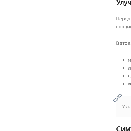
Улу
Перед 
порци
В это 
м
а
д
к
Узн
Сим