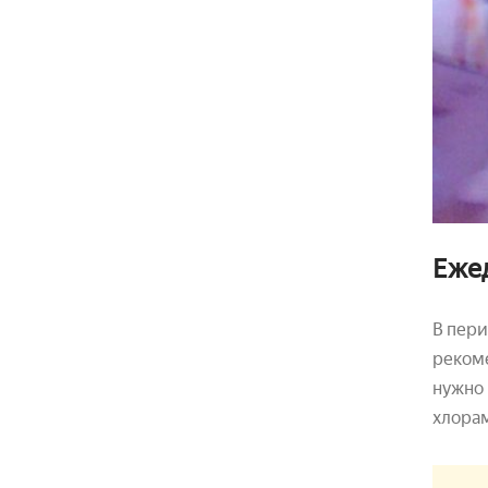
Еже
В пери
рекоме
нужно 
хлора