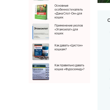
Основные
особенности капель
«Дана Спот-Он» для
кошек
Применение уколов
«Этамзилат» для
кошек
Как давать «Цистон»
кошкам?
Как правильно давать
кошке «Фуросемид»?