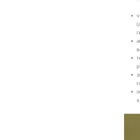
ч
(
г
а
в
т
р
з
г
о
а