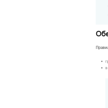
Обе
Прави
г
в