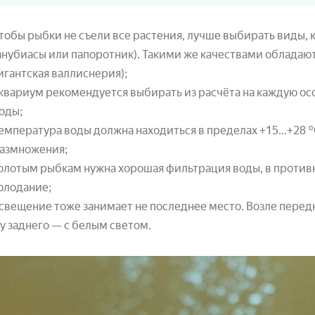
тобы рыбки не съели все растения, лучше выбирать виды, 
анубиасы или папоротник). Такими же качествами обладаю
игантская валлиснерия);
квариум рекомендуется выбирать из расчёта на каждую осо
оды;
емпература воды должна находиться в пределах +15...+28 °
азмножения;
олотым рыбкам нужна хорошая фильтрация воды, в против
олодание;
свещение тоже занимает не последнее место. Возле передн
 у заднего — с белым светом.