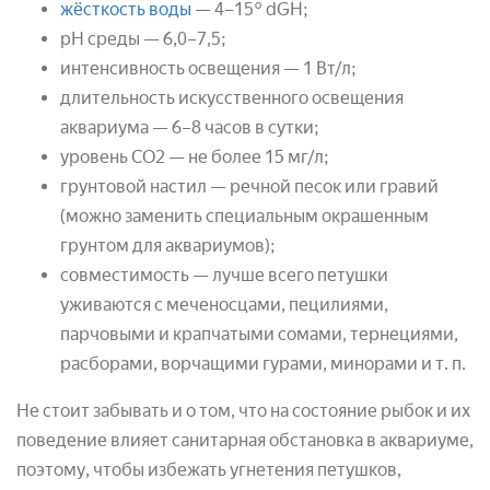
жёсткость воды
— 4–15° dGH;
рН среды — 6,0–7,5;
интенсивность освещения — 1 Вт/л;
длительность искусственного освещения
аквариума — 6–8 часов в сутки;
уровень СО2 — не более 15 мг/л;
грунтовой настил — речной песок или гравий
(можно заменить специальным окрашенным
грунтом для аквариумов);
совместимость — лучше всего петушки
уживаются с меченосцами, пецилиями,
парчовыми и крапчатыми сомами, тернециями,
расборами, ворчащими гурами, минорами и т. п.
Не стоит забывать и о том, что на состояние рыбок и их
поведение влияет санитарная обстановка в аквариуме,
поэтому, чтобы избежать угнетения петушков,