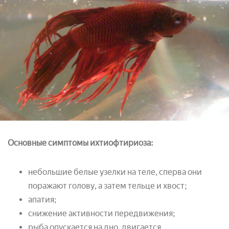
Основные симптомы ихтиофтириоза:
небольшие белые узелки на теле, сперва они
поражают голову, а затем тельце и хвост;
апатия;
снижение активности передвижения;
рыба опускается на дно, двигается