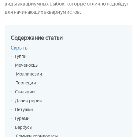
виды аквариумных рыбок, которые отлично подойдут
для начинающих аквариумистов.
Содержание
статьи
Скрыть
Гуппи
Меченосцы
Моллинезии
Тернеции
Скалярии
Данио рерио
Петушки
Гурами
Барбусы
Сомики коридорасы