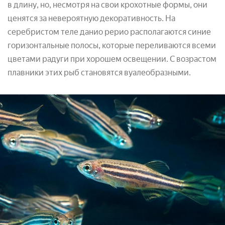
в длину, но, несмотря на свои крохотные формы, они
ценятся за невероятную декоративность. На
серебристом теле данио рерио располагаются синие
горизонтальные полосы, которые переливаются всеми
цветами радуги при хорошем освещении. С возрастом
плавники этих рыб становятся вуалеобразными.