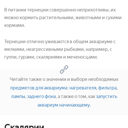
В питании тернеции совершенно неприхотливы, их
можно кормить растительными, животными и сухими
кормами.
Тернеции отлично уживаются в общем аквариуме с
мелкими, неагрессивными рыбками, например, с
гуппи, гурами, скаляриями и меченосцами.
Читайте также о значении и выборе необходимых
предметов для аквариума
:
нагревателя
,
фильтра
,
лампы
,
заднего фона
, а также о том, как
запустить
аквариум начинающему
.
Скалярии