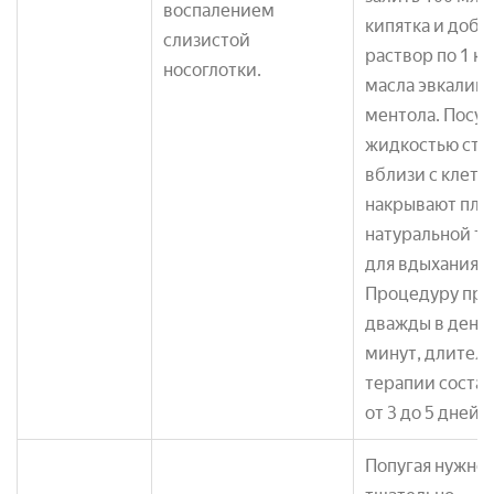
воспалением
кипятка и доба
слизистой
раствор по 1 к
носоглотки.
масла эвкалипт
ментола. Посуд
жидкостью ста
вблизи с клетк
накрывают пло
натуральной т
для вдыхания п
Процедуру про
дважды в день 
минут, длител
терапии соста
от 3 до 5 дней.
Попугая нужно