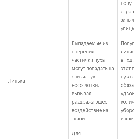
попугая
огранич
запылё
улицы.
Выпадаемые из
Попугай
оперения
линяет 
частички пуха
в год, 
могут попадать на
этот п
слизистую
нужно
Линька
носоглотки,
обязат
вызывая
удвоит
раздражающее
количе
воздействие на
уборок 
ткани.
и комна
Для