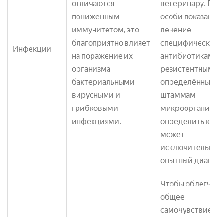
отличаются
ветеринару. Б
пониженным
особи показано
иммунитетом, это
лечение
благоприятно влияет
специфически
Инфекции
на поражение их
антибиотиками
организма
резистентными
бактериальными
определённым
вирусными и
штаммам
грибковыми
микроорганизм
инфекциями.
определить ко
может
исключительн
опытный диагн
Чтобы облегчи
общее
самочувствие,