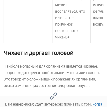
может
искусс
воспаляться, что
регуля
и является
влажно
причиной
воздуха
постоянного
чиханья.
Чихает и дёргает головой
Наиболее опасным для организма является чиханье,
сопровождающееся подёргиванием шеи или головы.
Это говорит о сложнейших поражениях организма,
резко изменяющих состояние здоровья попугая.
Вам наверняка будет интересно почитать о том,
когда