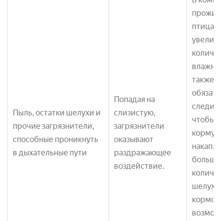
прожив
птица, 
увелич
количе
влажны
также 
обязат
Попадая на
следить
Пыль, остатки шелухи и
слизистую,
чтобы в
прочие загрязнители,
загрязнители
кормуш
способные проникнуть
оказывают
накапл
в дыхательные пути
раздражающее
большо
воздействие.
количе
шелухи 
кормов.
возмож