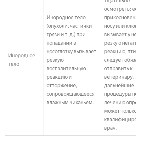
тщательно
осмотреть: есл
Инородное тело
прикосновение
(опухоли, частички
носу или клюву
грязи и т. д.) при
вызывает у нег
попадании в
резкую негати
носоглотку вызывает
реакцию, птиц
Инородное
резкую
следует обязат
тело
воспалительную
отправить к
реакцию и
ветеринару, так
отторжение,
дальнейшие
сопровождающееся
процедуры по
влажным чиханьем.
лечению опред
может только
квалифициров
врач.