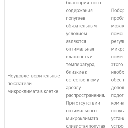
благоприятного
содержания
Поборо
попугаев
пробле
обязательным
можно 
условием
помощ
являются
регули
оптимальная
микрок
влажность и
помеще
температура,
этого к
близкие к
необхо
Неудовлетворительные
естественному
обеспе
показатели
ареалу
дополн
микроклимата в клетке
распространения.
подогре
При отсутствии
комнате
оптимального
попуга
микроклимата
устано
слизистая попугая
устройс