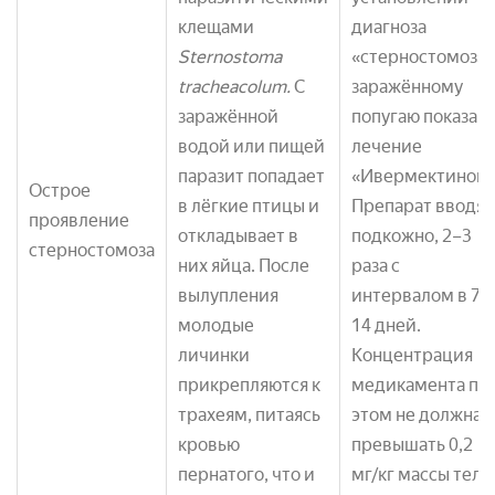
клещами
диагноза
Sternostoma
«стерностомоз»
tracheacolum.
С
заражённому
заражённой
попугаю показан
водой или пищей
лечение
паразит попадает
«Ивермектином»
Острое
в лёгкие птицы и
Препарат вводят
проявление
откладывает в
подкожно, 2–3
стерностомоза
них яйца. После
раза с
вылупления
интервалом в 7–
молодые
14 дней.
личинки
Концентрация
прикрепляются к
медикамента пр
трахеям, питаясь
этом не должна
кровью
превышать 0,2
пернатого, что и
мг/кг массы тела.