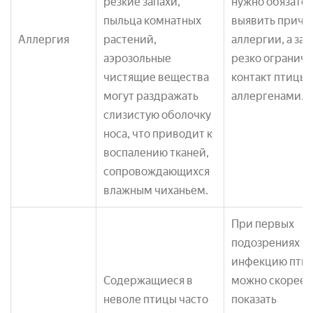
резкие запахи,
нужно обязате
пыльца комнатных
выявить причи
Аллергия
растений,
аллергии, а за
аэрозольные
резко огранич
чистящие вещества
контакт птицы 
могут раздражать
аллергенами.
слизистую оболочку
носа, что приводит к
воспалению тканей,
сопровождающихся
влажным чиханьем.
При первых
подозрениях н
инфекцию птиц
Содержащиеся в
можно скорее 
неволе птицы часто
показать