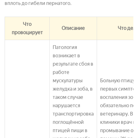
вплоть до гибели пернатого.
Что
Описание
Что дела
провоцирует
Патология
возникает в
результате сбоя в
работе
мускулатуры
Больную птицу 
желудка и зоба, в
первых симпто
таком случае
воспаления зоб
нарушается
обязательно по
транспортировка
ветеринару. В у
поглощённой
клиники врач п
птицей пищи в
промывание орг