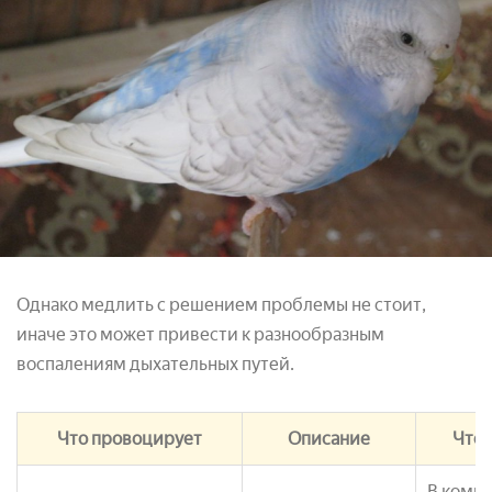
Однако медлить с решением проблемы не стоит,
иначе это может привести к разнообразным
воспалениям дыхательных путей.
Что провоцирует
Описание
Что 
В комна