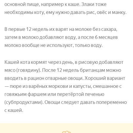
основной пище, например к каше. Злаки тоже
необходимы коту, ему нужно давать рис, овёс и манку.
В первые 12 недель их варят на молоке без сахара,
затем в молоко добавляют воду, а после 6 месяцев
молоко вообще не используют, только воду.
Кашей кота кормят через день, в рисовую добавляют
мясо (говядину). После 12 недель британцам можно
вводить в рацион отварные овощи. Хороший вариант
— пюре из варёных моркови и капусты, смешанное с
говяжьим фаршем или перетёртой печенью
(субпродуктами). Овощи следует давать попеременно
с кашей.