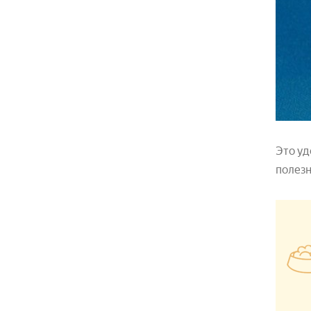
Это уд
полезн