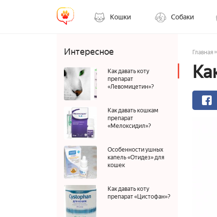
Кошки
Собаки
Интересное
»
Главная
Ка
Как давать коту
препарат
«Левомицетин»?
Как давать кошкам
препарат
«Мелоксидил»?
Особенности ушных
капель «Отидез» для
кошек
Как давать коту
препарат «Цистофан»?