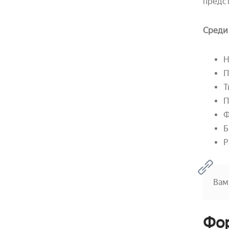
предст
Среди 
Н
П
Т
П
Ф
Б
Р
Вам
Фор