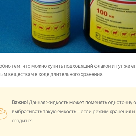
обно тем, что можно купить подходящий флакон и тут же ег
ым веществам в ходе длительного хранения.
Важно!
Данная жидкость может поменять однотонную
выбрасывать такую емкость – если режим хранения и 
сгодится.