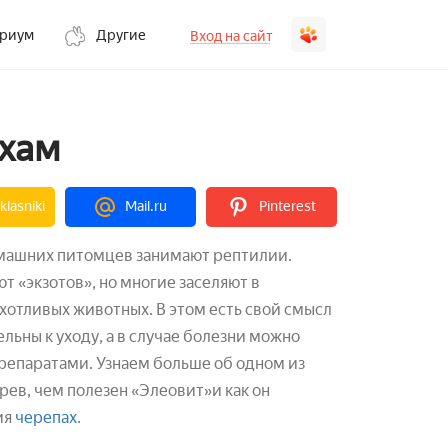
ариум
Другие
Вход на сайт
ахам
lasniki
Mail.ru
Pinterest
машних питомцев занимают рептилии.
 «экзотов», но многие заселяют в
отливых животных. В этом есть свой смысл
ельны к уходу, а в случае болезни можно
репаратами. Узнаем больше об одном из
рев, чем полезен «Элеовит»и как он
ия
черепах
.