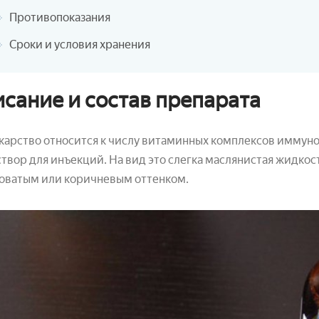
Противопоказания
Сроки и условия хранения
сание и состав препарата
карство относится к числу витаминных комплексов иммун
створ для инъекций. На вид это слегка маслянистая жидкост
товатым или коричневым оттенком.