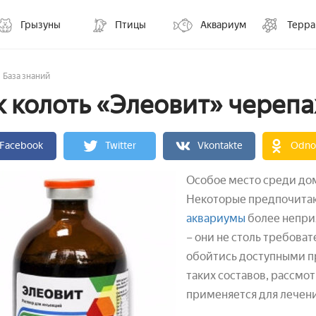
Грызуны
Птицы
Аквариум
Терр
База знаний
к колоть «Элеовит» череп
Facebook
Twitter
Vkontakte
Odnok
Особое место среди до
Некоторые предпочитают
аквариумы
более неприх
– они не столь требоват
обойтись доступными п
таких составов, рассмот
применяется для лечен