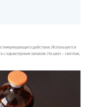
остимулирующего действия. Используется
ь с характерным запахом. На цвет – светлая,