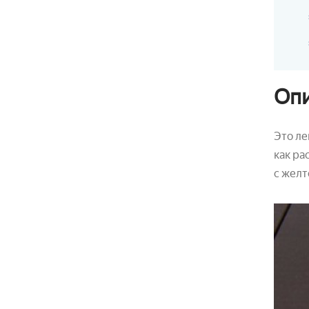
Опи
Это ле
как ра
с жел