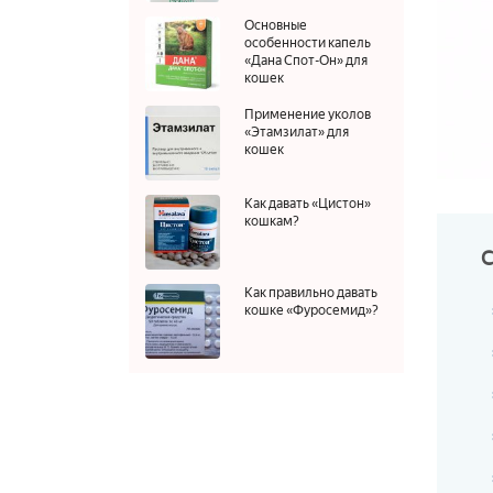
Основные
особенности капель
«Дана Спот-Он» для
кошек
Применение уколов
«Этамзилат» для
кошек
Как давать «Цистон»
кошкам?
Как правильно давать
кошке «Фуросемид»?