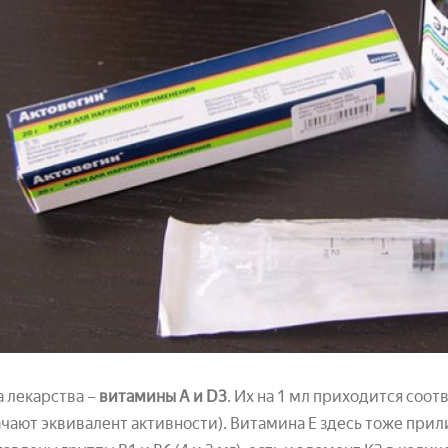
 лекарства –
витамины А и D3
. Их на 1 мл приходится соот
чают эквивалент активности). Витамина Е здесь тоже прилич