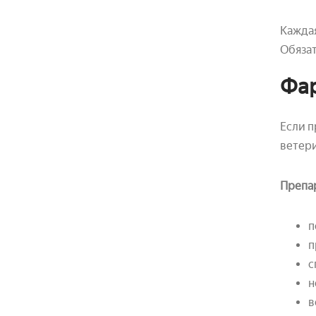
Каждая
Обязат
Фар
Если п
ветер
Препар
п
п
с
н
в