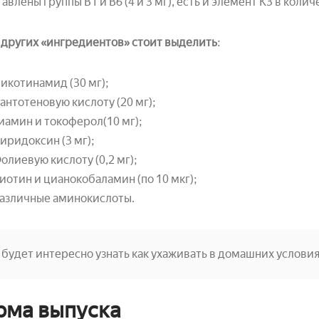
авлены группы B1 и B6 (4 и 3 мг), есть и элемент К3 в колич
других «ингредиентов» стоит выделить
:
икотинамид (30 мг);
антотеновую кислоту (20 мг);
иамин и токоферол(10 мг);
иридоксин (3 мг);
олиевую кислоту (0,2 мг);
иотин и цианокобаламин (по 10 мкг);
азличные аминокислоты.
 будет интересно узнать как ухаживать в домашних условия
ма выпуска