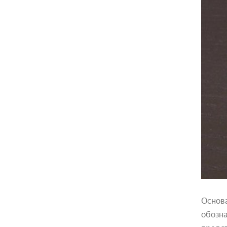
Основа
обозна