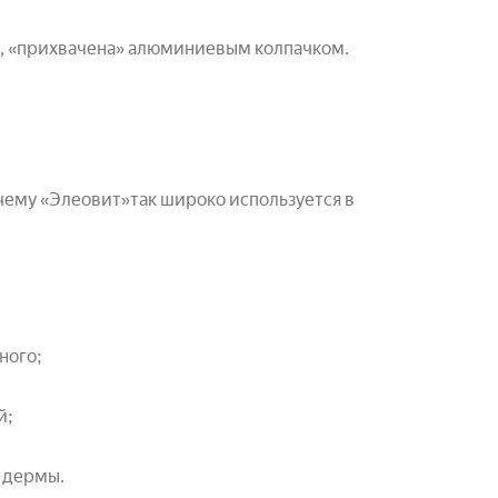
дь, «прихвачена» алюминиевым колпачком.
чему «Элеовит»так широко используется в
ного;
й;
 дермы.