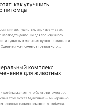
отят: как улучшить
о питомца
 дом: милые, пушистые, игривые — за их
 наблюдать долго. Но для полноценного
ности пушистым малышам нужно правильно и
 Одним из компонентов правильного ...
еральный комплекс
менения для животных
 котёнка желает, что бы его питомец рос
очь в этом может Мультивит — минерально-
рая дополнит рацион домашнего любимца,