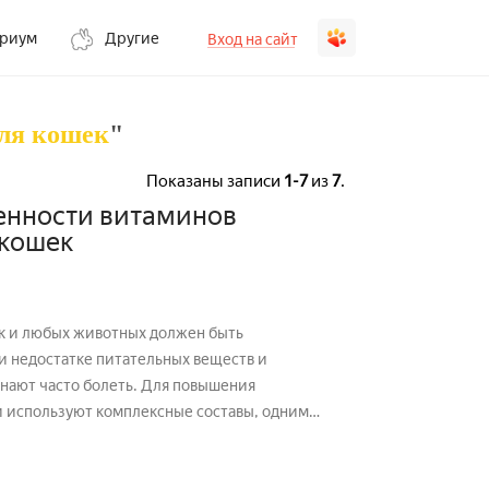
ариум
Другие
Вход на сайт
ля кошек
"
Показаны записи
1-7
из
7
.
енности витаминов
 кошек
ак и любых животных должен быть
ри недостатке питательных веществ и
нают часто болеть. Для повышения
 используют комплексные составы, одним