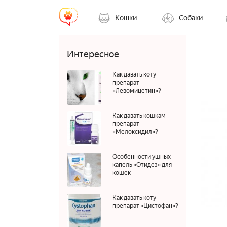
Кошки
Собаки
Интересное
Как давать коту
препарат
«Левомицетин»?
Как давать кошкам
препарат
«Мелоксидил»?
Особенности ушных
капель «Отидез» для
кошек
Как давать коту
препарат «Цистофан»?