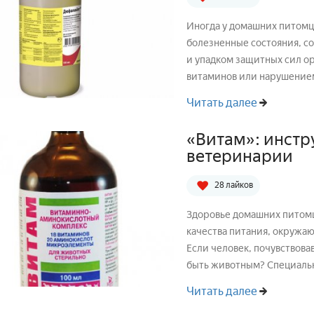
Иногда у домашних питомце
болезненные состояния, 
и упадком защитных сил ор
витаминов или нарушение
от ...
Читать далее
«Витам»: инстр
ветеринарии
28 лайков
Здоровье домашних питомц
качества питания, окружа
Если человек, почувствовав
быть животным? Специально
Читать далее