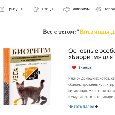
Грызуны
Птицы
Аквариум
Терр
Все с тегом:"
Витамины д
Основные особ
«Биоритм» для
8 лайков
Рацион домашних котов, к
сбалансированным, т. к. п
витаминов, животные начи
иммунитета в ветеринарии
из которых ...
Читать далее