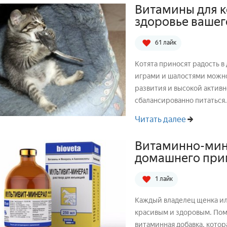
Витамины для к
здоровье вашег
61 лайк
Котята приносят радость в
играми и шалостями можно
развития и высокой актив
сбалансированно питаться.
Читать далее
Витаминно-мин
домашнего при
1 лайк
Каждый владелец щенка или
красивым и здоровым. Пом
витаминная добавка, кото