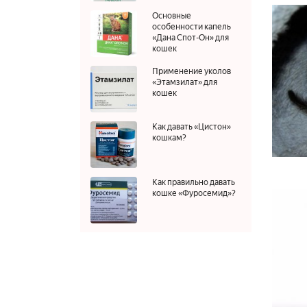
Основные
особенности капель
«Дана Спот-Он» для
кошек
Применение уколов
«Этамзилат» для
кошек
Как давать «Цистон»
кошкам?
Как правильно давать
кошке «Фуросемид»?