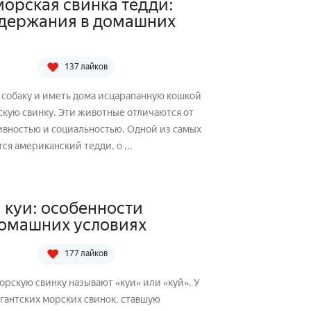
орская свинка тедди:
одержания в домашних
137 лайков
ть собаку и иметь дома исцарапанную кошкой
скую свинку. Эти животные отличаются от
ивностью и социальностью. Одной из самых
ся американский тедди, о ...
 куи: особенности
домашних условиях
177 лайков
рскую свинку называют «куи» или «куй». У
игантских морских свинок, ставшую