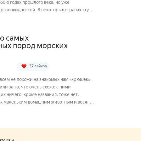
 60-х годах прошлого века, но уже
азновидностей. В некоторых странах эту ...
о самых
ных пород морских
37 лайков
всем не похожи на знакомых нам «хрюшек»,
или за то, что очень схоже с ними
их ничего, кроме названия, тоже нет.
к маленьким домашним животным и весят ...
втора и