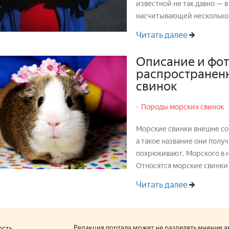
известной не так давно — в
насчитывающей несколько р
Читать далее
Описание и фот
распространен
свинок
Породы морских свинок
Морские свинки внешне со
а такое название они получ
похрюкивают. Морского в н
Относятся морские свинки 
Читать далее
Редакция портала может не разделять мнение а
ость