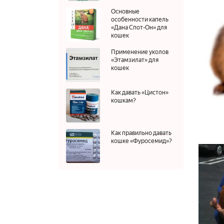
Основные
особенности капель
«Дана Спот-Он» для
кошек
Применение уколов
«Этамзилат» для
кошек
Как давать «Цистон»
кошкам?
Как правильно давать
кошке «Фуросемид»?