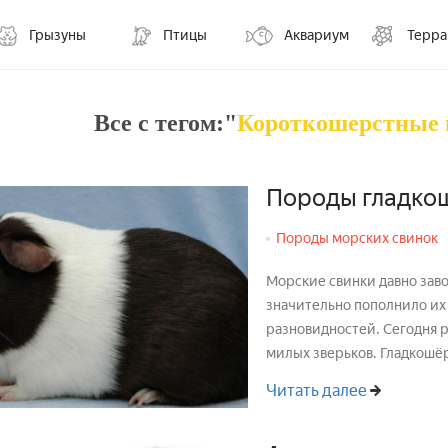
Грызуны
Птицы
Аквариум
Терр
Все с тегом:"
Короткошерстные 
Породы гладко
Породы морских свинок
Морские свинки давно зав
значительно пополнило их
разновидностей. Сегодня речь пойдёт о гладкошёрстных породах этих
Читать далее