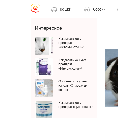
Кошки
Собаки
Интересное
Как давать коту
препарат
«Левомицетин»?
Как давать кошкам
препарат
«Мелоксидил»?
Особенности ушных
капель «Отидез» для
кошек
Как давать коту
препарат «Цистофан»?