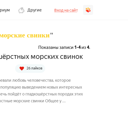
ариум
Другие
Вход на сайт
морские свинки
"
Показаны записи
1-4
из
4
.
шёрстных морских свинок
26 лайков
оевали любовь человечества, которое
 популяцию выведением новых интересных
милых зверьков. Гладкошёрстные морские свинки Общее у ...