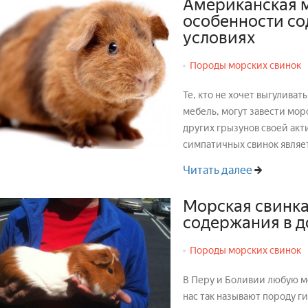
Американская м
особенности с
условиях
Породы морских свинок
Те, кто не хочет выгулива
мебель, могут завести мор
других грызунов своей акт
симпатичных свинок являет
Читать далее
Морская свинка
содержания в 
Породы морских свинок
В Перу и Боливии любую мо
нас так называют породу г