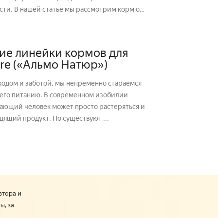
м корм от
ие линейки кормов для
ure («Альмо Натюр»)
ходом и заботой, мы непременно стараемся
 его питанию. В современном изобилии
нающий человек может просто растеряться и
дящий продукт. Но существуют ...
втора и
ы, за