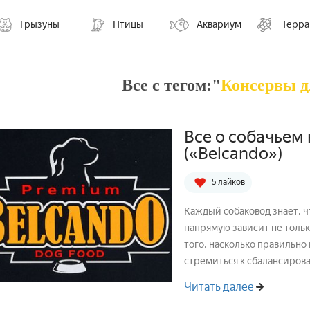
Грызуны
Птицы
Аквариум
Терр
Все с тегом:"
Консервы д
Все о собачьем
(«Belcando»)
5 лайков
Каждый собаковод знает, ч
напрямую зависит не тольк
того, насколько правильно
стремиться к сбалансирова
Читать далее