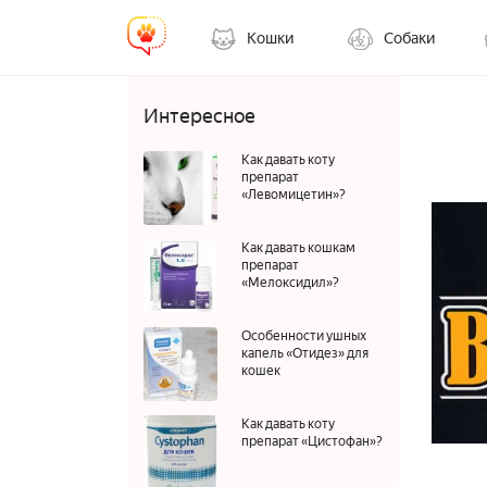
Кошки
Собаки
Интересное
Как давать коту
препарат
«Левомицетин»?
Как давать кошкам
препарат
«Мелоксидил»?
Особенности ушных
капель «Отидез» для
кошек
Как давать коту
препарат «Цистофан»?