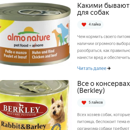
Какими бывают 
для собак
4 лайка
Чем кормить своего питом
наличии огромного выбора
разобраться, как правильно
нанести вред и обеспечить
Читать далее
Все о консерва
(Berkley)
5 лайков
Всех хозяев собак, которы
питомца, беспокоит тема его пита
организма собаки требуют