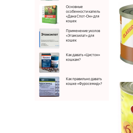
Основные
особенности капель
«Дана Спот-Он» для
кошек
Применение уколов
«Этамзилат» для
кошек
Как давать «Цистон»
кошкам?
Как правильно давать
кошке «Фуросемид»?