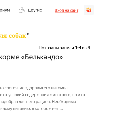
ариум
Другие
Вход на сайт
ля собак
"
Показаны записи
1-4
из
4
.
 корме «Белькандо»
то состояние здоровья его питомца
о от условий содержания животного, но и от
 подобран для него рацион. Необходимо
нному питанию, в котором нет ...